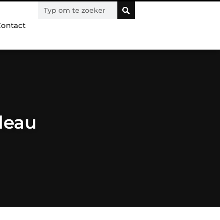
ontact
adeau