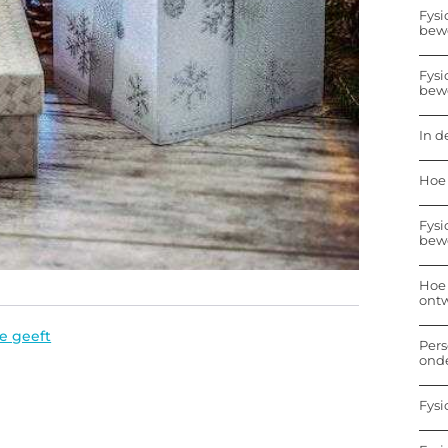
Fysi
bew
Fysi
bew
In d
Hoe 
Fysi
bew
Hoe 
ontw
je geeft
Pers
onde
Fysi