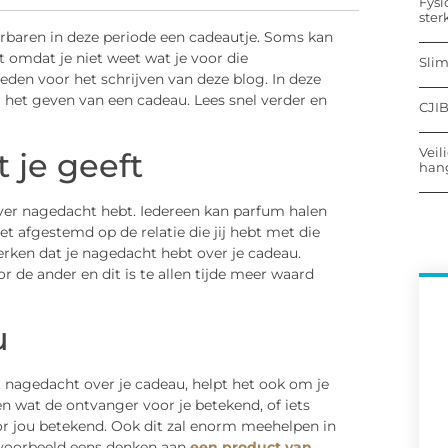
Fysi
ster
rbaren in deze periode een cadeautje. Soms kan
it omdat je niet weet wat je voor die
Sli
eden voor het schrijven van deze blog. In deze
er het geven van een cadeau. Lees snel verder en
CJIB
Veil
 je geeft
hang
 over nagedacht hebt. Iedereen kan parfum halen
iet afgestemd op de relatie die jij hebt met die
erken dat je nagedacht hebt over je cadeau.
de ander en dit is te allen tijde meer waard
u
bt nagedacht over je cadeau, helpt het ook om je
en wat de ontvanger voor je betekend, of iets
oor jou betekend. Ook dit zal enorm meehelpen in
ijvoorbeeld eens denken aan
een product van