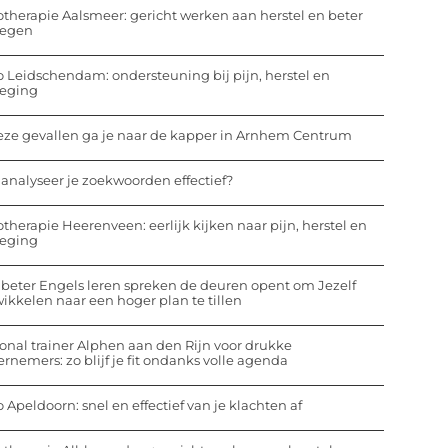
otherapie Aalsmeer: gericht werken aan herstel en beter
egen
o Leidschendam: ondersteuning bij pijn, herstel en
eging
eze gevallen ga je naar de kapper in Arnhem Centrum
analyseer je zoekwoorden effectief?
otherapie Heerenveen: eerlijk kijken naar pijn, herstel en
eging
beter Engels leren spreken de deuren opent om Jezelf
ikkelen naar een hoger plan te tillen
onal trainer Alphen aan den Rijn voor drukke
rnemers: zo blijf je fit ondanks volle agenda
o Apeldoorn: snel en effectief van je klachten af