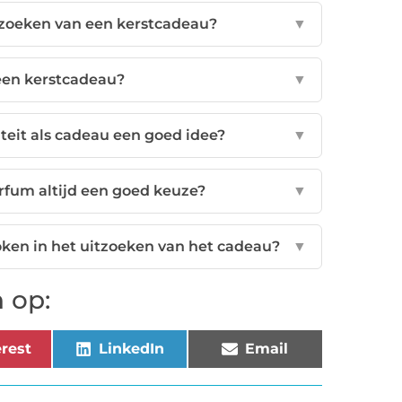
itzoeken van een kerstcadeau?
▼
 een kerstcadeau?
▼
teit als cadeau een goed idee?
▼
rfum altijd een goed keuze?
▼
token in het uitzoeken van het cadeau?
▼
 op:
rest
LinkedIn
Email