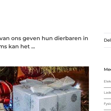
 van ons geven hun dierbaren in
Del
s kan het ...
Me
Elek
Lade
Fysi