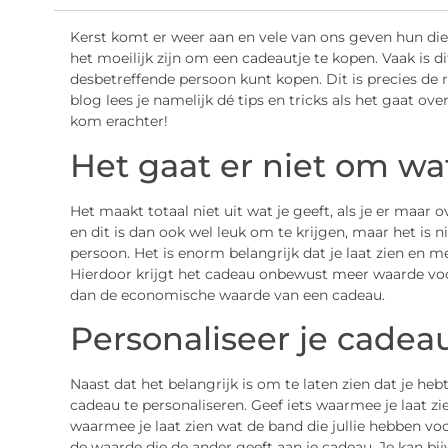
Kerst komt er weer aan en vele van ons geven hun die
het moeilijk zijn om een cadeautje te kopen. Vaak is d
desbetreffende persoon kunt kopen. Dit is precies de r
blog lees je namelijk dé tips en tricks als het gaat ov
kom erachter!
Het gaat er niet om wat
Het maakt totaal niet uit wat je geeft, als je er maar
en dit is dan ook wel leuk om te krijgen, maar het is n
persoon. Het is enorm belangrijk dat je laat zien en m
Hierdoor krijgt het cadeau onbewust meer waarde voor 
dan de economische waarde van een cadeau.
Personaliseer je cadea
Naast dat het belangrijk is om te laten zien dat je he
cadeau te personaliseren. Geef iets waarmee je laat zi
waarmee je laat zien wat de band die jullie hebben v
de waarde die de ander geeft aan je cadeau. Je kan b