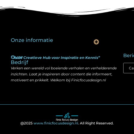
Onze informatie
Is goedkope linkbuilding echt slim? Hier lees je wat werkt (én wat niet)
Kan je geld verdienen met een website? Ja — maar zo werkt het echt
Beri
Over
“Jouw Creatieve Hub voor Inspiratie en Kennis”
Bedrijf
Verken een wereld vol boeiende verhalen en verhelderende
inzichten. Laat je inspireren door content die informeert,
motiveert en prikkelt. Welkom bij Finicfocusdesign.nl
@2025
www.finicfocusdesign.nl
. All Right Reserved.