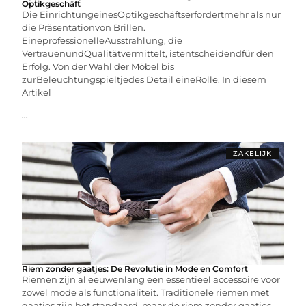
Optikgeschäft
Die EinrichtungeinesOptikgeschäftserfordertmehr als nur
die Präsentationvon Brillen.
EineprofessionelleAusstrahlung, die
VertrauenundQualitätvermittelt, istentscheidendfür den
Erfolg. Von der Wahl der Möbel bis
zurBeleuchtungspieltjedes Detail eineRolle. In diesem
Artikel
...
ZAKELIJK
Riem zonder gaatjes: De Revolutie in Mode en Comfort
Riemen zijn al eeuwenlang een essentieel accessoire voor
zowel mode als functionaliteit. Traditionele riemen met
gaatjes zijn het standaard, maar de riem zonder gaatjes