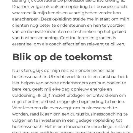
belangrijk voortdurende professionele ontwikkeling is.
Daarom volgde ik ook een opleiding tot businesscoach,
waarmee ik mijn kennis en vaardigheden verder kon
aanscherpen. Deze opleiding stelde me in staat om mijn
cliënten nog beter te ondersteunen en hen te voorzien
van de nieuwste inzichten en technieken op het gebied
van businesscoaching. Continu leren en groeien is
essentieel om als coach effectief en relevant te blijven.
Blik op de toekomst
Nu ik terugkijk op mijn reis van ondernemer naar
businesscoach in Utrecht, voel ik trots en dankbaarheid.
Het helpen van andere ondernemers om hun doelen te
bereiken, geeft mij elke dag opnieuw energie en
voldoening. Ik blijf mezelf uitdagen en ontwikkelen om
mijn cliënten de best mogelijke begeleiding te bieden.
Voor iedereen die overweegt om businesscoach te
worden, raad ik aan om een cursus businesscoaching te
volgen en te investeren in een gedegen opleiding tot
businesscoach. Het is een lonende carrière die je in staat
stelt om een positieve impact te maken op het leven van