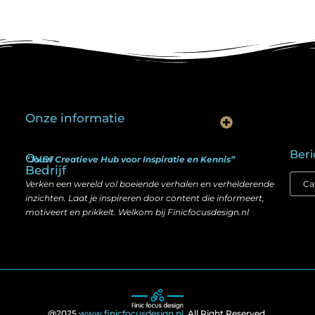
Onze informatie
Is goedkope linkbuilding echt slim? Hier lees je wat werkt (én wat niet)
Kan je geld verdienen met een website? Ja — maar zo werkt het echt
Beri
Over
“Jouw Creatieve Hub voor Inspiratie en Kennis”
Bedrijf
Verken een wereld vol boeiende verhalen en verhelderende
inzichten. Laat je inspireren door content die informeert,
motiveert en prikkelt. Welkom bij Finicfocusdesign.nl
@2025
www.finicfocusdesign.nl
. All Right Reserved.