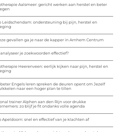
otherapie Aalsmeer: gericht werken aan herstel en beter
egen
o Leidschendam: ondersteuning bij pijn, herstel en
eging
eze gevallen ga je naar de kapper in Arnhem Centrum
analyseer je zoekwoorden effectief?
otherapie Heerenveen: eerlijk kijken naar pijn, herstel en
eging
beter Engels leren spreken de deuren opent om Jezelf
ikkelen naar een hoger plan te tillen
onal trainer Alphen aan den Rijn voor drukke
rnemers: zo blijf je fit ondanks volle agenda
o Apeldoorn: snel en effectief van je klachten af