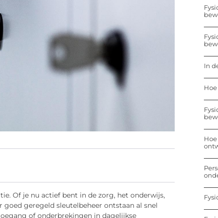
Fysi
bew
Fysi
bew
In d
Hoe 
Fysi
bew
Hoe 
ontw
Pers
onde
e. Of je nu actief bent in de zorg, het onderwijs,
Fysi
der goed geregeld sleutelbeheer ontstaan al snel
 toegang of onderbrekingen in dagelijkse