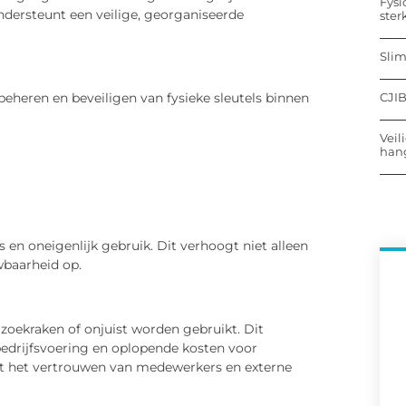
Fysi
dersteunt een veilige, georganiseerde
ster
Sli
CJIB
eheren en beveiligen van fysieke sleutels binnen
Veil
hang
 en oneigenlijk gebruik. Dit verhoogt niet alleen
wbaarheid op.
 zoekraken of onjuist worden gebruikt. Dit
 bedrijfsvoering en oplopende kosten voor
t het vertrouwen van medewerkers en externe