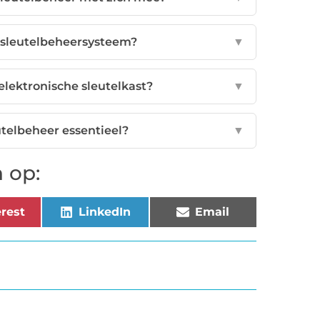
e sleutelbeheersysteem?
▼
elektronische sleutelkast?
▼
utelbeheer essentieel?
▼
 op:
rest
LinkedIn
Email