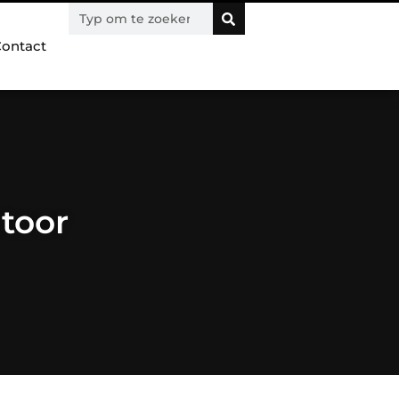
ontact
toor