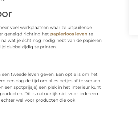
oor
et meer veel werkplaatsen waar ze uitpuilende
er geneigd richting het
papierloos leven
te
s na wat je écht nog nodig hebt van de papieren
ijd dubbelzijdig te printen.
en tweede leven geven. Een optie is om het
m een dag de tijd om alles netjes af te werken
een spotprijsje) een plek in het interieur kunt
roducten. Dit is natuurlijk niet voor iedereen
s echter wel voor producten die ook