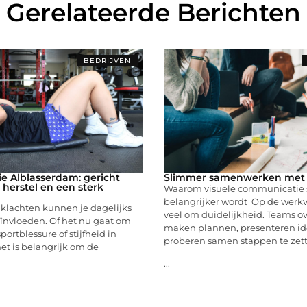
Gerelateerde Berichten
BEDRIJVEN
ie Alblasserdam: gericht
Slimmer samenwerken met 
herstel en een sterk
Waarom visuele communicatie 
belangrijker wordt Op de werkvl
 klachten kunnen je dagelijks
veel om duidelijkheid. Teams o
eïnvloeden. Of het nu gaat om
maken plannen, presenteren i
portblessure of stijfheid in
proberen samen stappen te zet
et is belangrijk om de
...