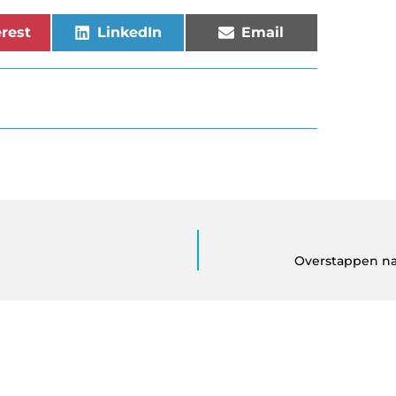
rest
LinkedIn
Email
Overstappen na