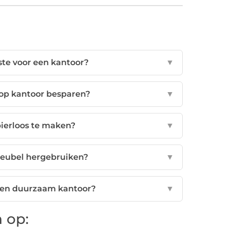
ste voor een kantoor?
▼
 op kantoor besparen?
▼
pierloos te maken?
▼
meubel hergebruiken?
▼
 een duurzaam kantoor?
▼
 op: