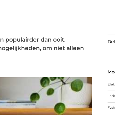
 populairder dan ooit.
Del
mogelijkheden, om niet alleen
Me
Elek
Lade
Fysi