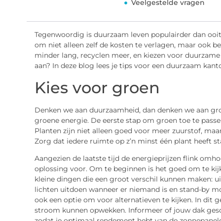
Veelgestelde vragen
Tegenwoordig is duurzaam leven populairder dan ooit
om niet alleen zelf de kosten te verlagen, maar ook 
minder lang, recyclen meer, en kiezen voor duurzame
aan? In deze blog lees je tips voor een duurzaam kant
Kies voor groen
Denken we aan duurzaamheid, dan denken we aan groe
groene energie. De eerste stap om groen toe te passen
Planten zijn niet alleen goed voor meer zuurstof, maa
Zorg dat iedere ruimte op z’n minst één plant heeft st
Aangezien de laatste tijd de energieprijzen flink omho
oplossing voor. Om te beginnen is het goed om te kij
kleine dingen die een groot verschil kunnen maken: ui
lichten uitdoen wanneer er niemand is en stand-by m
ook een optie om voor alternatieven te kijken. In dit 
stroom kunnen opwekken. Informeer of jouw dak gesch
zodat je optimaal rendement hebt van de zonnepanel