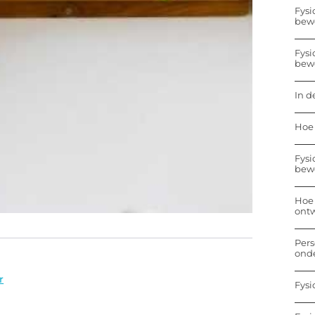
Fysi
bew
Fysi
bew
In d
Hoe 
Fysi
bew
Hoe 
ontw
Pers
onde
r
Fysi