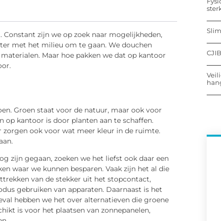
Fysi
ster
Sli
. Constant zijn we op zoek naar mogelijkheden,
beter met het milieu om te gaan. We douchen
CJIB
 materialen. Maar hoe pakken we dat op kantoor
oor.
Veil
hang
n. Groen staat voor de natuur, maar ook voor
 op kantoor is door planten aan te schaffen.
r zorgen ook voor wat meer kleur in de ruimte.
aan.
og zijn gegaan, zoeken we het liefst ook daar een
ken waar we kunnen besparen. Vaak zijn het al die
ttrekken van de stekker uit het stopcontact,
odus gebruiken van apparaten. Daarnaast is het
geval hebben we het over alternatieven die groene
ikt is voor het plaatsen van zonnepanelen,
en.