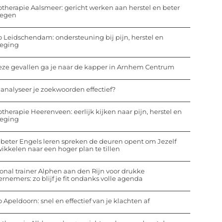
otherapie Aalsmeer: gericht werken aan herstel en beter
egen
o Leidschendam: ondersteuning bij pijn, herstel en
eging
eze gevallen ga je naar de kapper in Arnhem Centrum
analyseer je zoekwoorden effectief?
otherapie Heerenveen: eerlijk kijken naar pijn, herstel en
eging
beter Engels leren spreken de deuren opent om Jezelf
ikkelen naar een hoger plan te tillen
onal trainer Alphen aan den Rijn voor drukke
rnemers: zo blijf je fit ondanks volle agenda
o Apeldoorn: snel en effectief van je klachten af