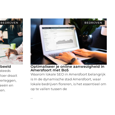
BEDRIJVEN
BEDRIJVEN
beeld
Optimaliseer je online aanwezigheid in
Amersfoort met Bo5
steeds
Waarom lokale SEO in Amersfoort belangrijk
oer draait
is In de dynamische stad Amersfoort, waar
verleggen,
lokale bedrijven floreren, is het essentieel om
deeën en
op te vallen tussen de
ten.
...