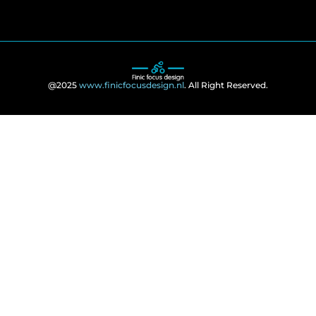
@2025
www.finicfocusdesign.nl
. All Right Reserved.