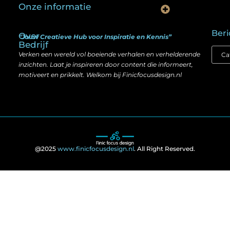
Onze informatie
Is goedkope linkbuilding echt slim? Hier lees je wat werkt (én wat niet)
Kan je geld verdienen met een website? Ja — maar zo werkt het echt
Beri
Over
“Jouw Creatieve Hub voor Inspiratie en Kennis”
Bedrijf
Verken een wereld vol boeiende verhalen en verhelderende
inzichten. Laat je inspireren door content die informeert,
motiveert en prikkelt. Welkom bij Finicfocusdesign.nl
@2025
www.finicfocusdesign.nl
. All Right Reserved.