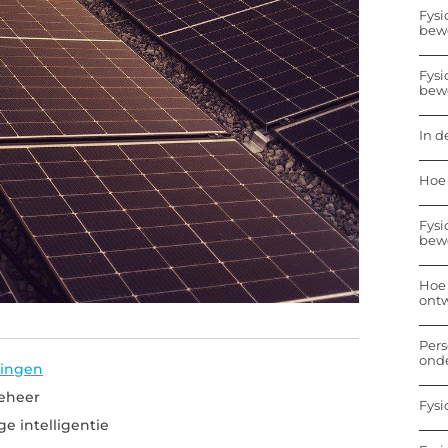
Fysi
bew
Fysi
bew
In d
Hoe 
Fysi
bew
Hoe 
ontw
Pers
onde
singen
beheer
Fysi
ge intelligentie