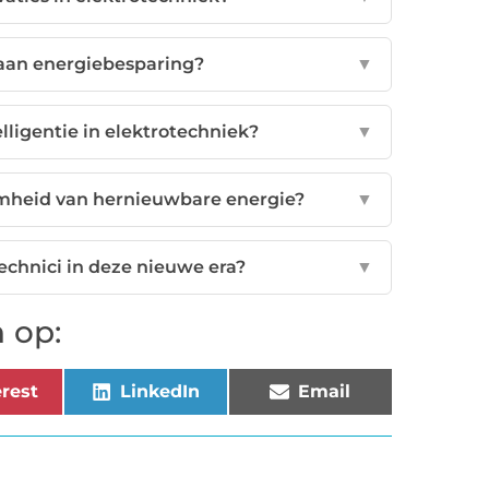
 aan energiebesparing?
▼
lligentie in elektrotechniek?
▼
amheid van hernieuwbare energie?
▼
echnici in deze nieuwe era?
▼
 op:
rest
LinkedIn
Email