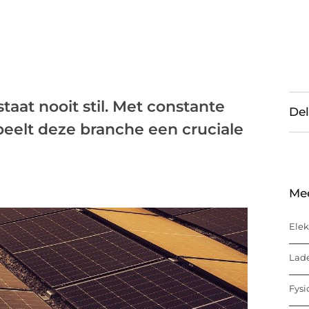
aat nooit stil. Met constante
Del
peelt deze branche een cruciale
Me
Elek
Lade
Fysi