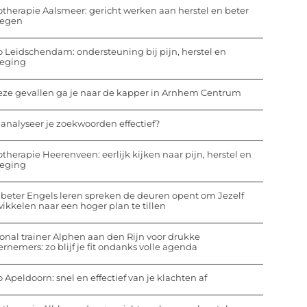
otherapie Aalsmeer: gericht werken aan herstel en beter
egen
o Leidschendam: ondersteuning bij pijn, herstel en
eging
eze gevallen ga je naar de kapper in Arnhem Centrum
analyseer je zoekwoorden effectief?
otherapie Heerenveen: eerlijk kijken naar pijn, herstel en
eging
beter Engels leren spreken de deuren opent om Jezelf
ikkelen naar een hoger plan te tillen
onal trainer Alphen aan den Rijn voor drukke
rnemers: zo blijf je fit ondanks volle agenda
o Apeldoorn: snel en effectief van je klachten af