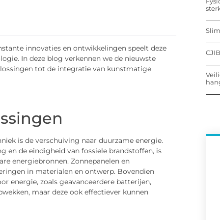
Fysi
ster
Sli
onstante innovaties en ontwikkelingen speelt deze
CJIB
ologie. In deze blog verkennen we de nieuwste
lossingen tot de integratie van kunstmatige
Veil
hang
ssingen
hniek is de verschuiving naar duurzame energie.
 en de eindigheid van fossiele brandstoffen, is
bare energiebronnen. Zonnepanelen en
teringen in materialen en ontwerp. Bovendien
or energie, zoals geavanceerdere batterijen,
pwekken, maar deze ook effectiever kunnen