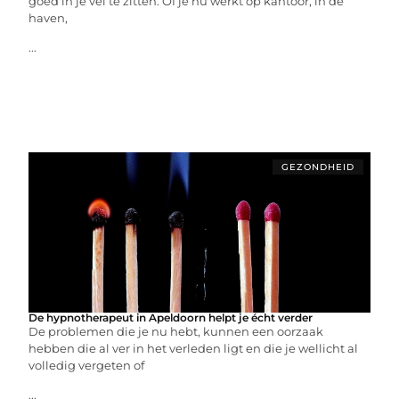
goed in je vel te zitten. Of je nu werkt op kantoor, in de
haven,
...
GEZONDHEID
De hypnotherapeut in Apeldoorn helpt je écht verder
De problemen die je nu hebt, kunnen een oorzaak
hebben die al ver in het verleden ligt en die je wellicht al
volledig vergeten of
...