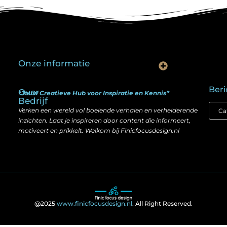
Onze informatie
Is goedkope linkbuilding echt slim? Hier lees je wat werkt (én wat niet)
Kan je geld verdienen met een website? Ja — maar zo werkt het echt
Beri
Over
“Jouw Creatieve Hub voor Inspiratie en Kennis”
Bedrijf
Verken een wereld vol boeiende verhalen en verhelderende
inzichten. Laat je inspireren door content die informeert,
motiveert en prikkelt. Welkom bij Finicfocusdesign.nl
@2025
www.finicfocusdesign.nl
. All Right Reserved.