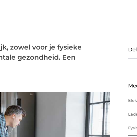
jk, zowel voor je fysieke
Del
ntale gezondheid. Een
Me
Elek
Lade
Fysi