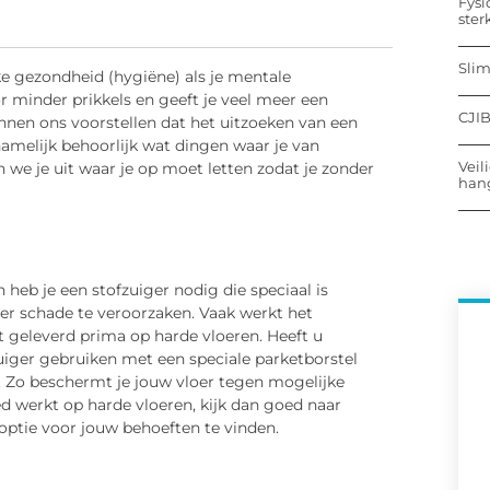
Fysi
ster
Sli
eke gezondheid (hygiëne) als je mentale
 minder prikkels en geeft je veel meer een
CJIB
nen ons voorstellen dat het uitzoeken van een
 namelijk behoorlijk wat dingen waar je van
Veil
 we je uit waar je op moet letten zodat je zonder
hang
n heb je een stofzuiger nodig die speciaal is
er schade te veroorzaken. Vaak werkt het
 geleverd prima op harde vloeren. Heeft u
zuiger gebruiken met een speciale parketborstel
r. Zo beschermt je jouw vloer tegen mogelijke
ed werkt op harde vloeren, kijk dan goed naar
optie voor jouw behoeften te vinden.