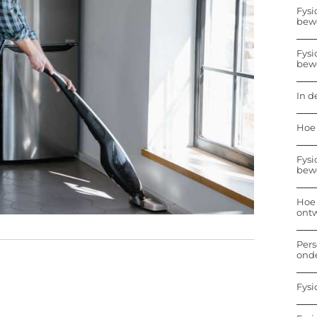
Fysi
bew
Fysi
bew
In d
Hoe 
Fysi
bew
Hoe 
ontw
Pers
onde
Fysi