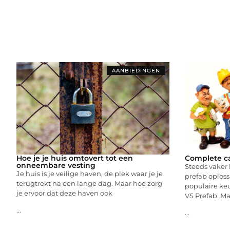
AANBIEDINGEN
Hoe je je huis omtovert tot een
Complete ca
onneembare vesting
Steeds vaker
Je huis is je veilige haven, de plek waar je je
prefab oplos
terugtrekt na een lange dag. Maar hoe zorg
populaire keu
je ervoor dat deze haven ook
VS Prefab. Ma
...
...