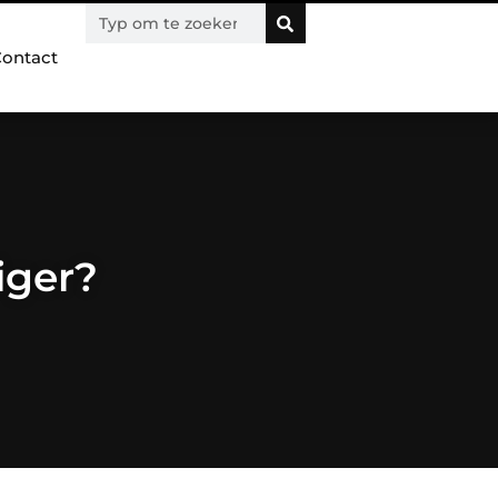
ontact
iger?