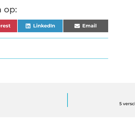
 op:
rest
LinkedIn
Email
5 vers