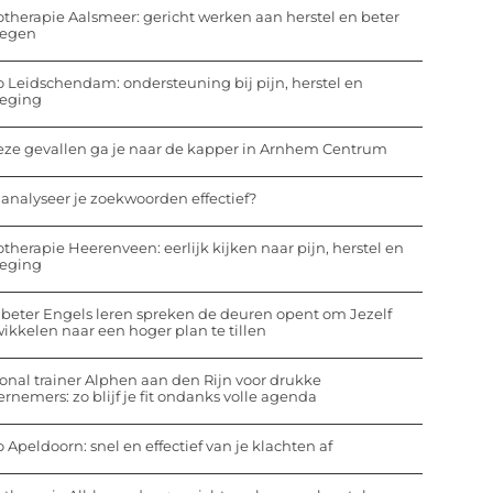
otherapie Aalsmeer: gericht werken aan herstel en beter
egen
o Leidschendam: ondersteuning bij pijn, herstel en
eging
eze gevallen ga je naar de kapper in Arnhem Centrum
analyseer je zoekwoorden effectief?
otherapie Heerenveen: eerlijk kijken naar pijn, herstel en
eging
beter Engels leren spreken de deuren opent om Jezelf
ikkelen naar een hoger plan te tillen
onal trainer Alphen aan den Rijn voor drukke
rnemers: zo blijf je fit ondanks volle agenda
o Apeldoorn: snel en effectief van je klachten af