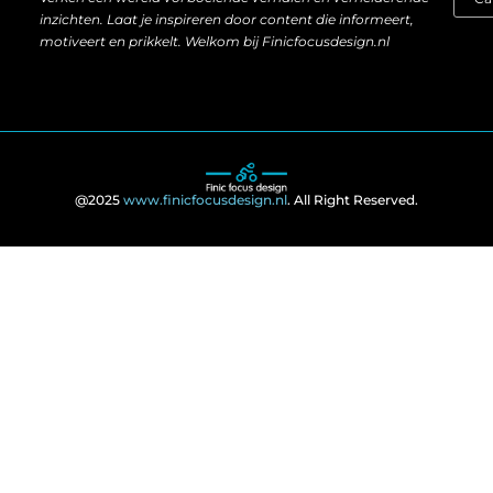
inzichten. Laat je inspireren door content die informeert,
motiveert en prikkelt. Welkom bij Finicfocusdesign.nl
@2025
www.finicfocusdesign.nl
. All Right Reserved.