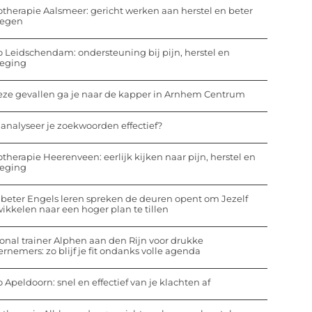
otherapie Aalsmeer: gericht werken aan herstel en beter
egen
o Leidschendam: ondersteuning bij pijn, herstel en
eging
eze gevallen ga je naar de kapper in Arnhem Centrum
analyseer je zoekwoorden effectief?
otherapie Heerenveen: eerlijk kijken naar pijn, herstel en
eging
beter Engels leren spreken de deuren opent om Jezelf
ikkelen naar een hoger plan te tillen
onal trainer Alphen aan den Rijn voor drukke
rnemers: zo blijf je fit ondanks volle agenda
o Apeldoorn: snel en effectief van je klachten af