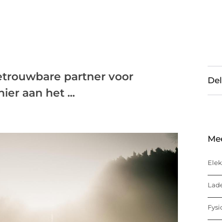
etrouwbare partner voor
Del
er aan het ...
Me
Elek
Lade
Fysi