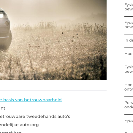
Fysi
bew
Fysi
bew
In d
Hoe 
Fysi
bew
Hoe 
ontw
e basis van betrouwbaarheid
Pers
onde
ënt
betrouwbare tweedehands auto’s
Fysi
endelijke autozorg