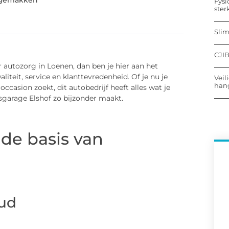
e gemakken
Fysi
ster
Sli
CJIB
 autozorg in Loenen, dan ben je hier aan het
liteit, service en klanttevredenheid. Of je nu je
Veil
hang
ccasion zoekt, dit autobedrijf heeft alles wat je
sgarage Elshof zo bijzonder maakt.
de basis van
ud