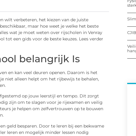
Fysi
ster
Sli
n wilt verbeteren, het kiezen van de juiste
len beschikbaar, maar hoe weet je welke het beste
lles wat je moet weten over rijscholen in Venray
CJIB
ol tot een gids voor de beste keuzes. Lees verder
Veil
hang
ool belangrijk Is
 leven en kan veel deuren openen. Daarom is het
je niet alleen helpt om het rijbewijs te behalen,
en.
 afgestemd op jouw leerstijl en tempo. Dit zorgt
dig zijn om te slagen voor je rijexamen en veilig
teurs je helpen om zelfvertrouwen op te bouwen
n.
jd en geld besparen. Door te leren bij een bekwame
ller leren en mogelijk minder lessen nodig