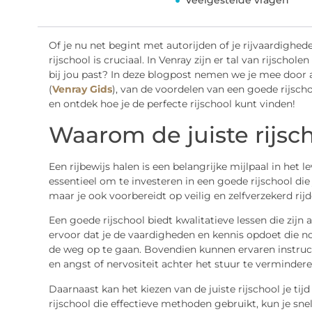
Veelgestelde vragen
Of je nu net begint met autorijden of je rijvaardighede
rijschool is cruciaal. In Venray zijn er tal van rijscho
bij jou past? In deze blogpost nemen we je mee door a
(
Venray Gids
), van de voordelen van een goede rijscho
en ontdek hoe je de perfecte rijschool kunt vinden!
Waarom de juiste rijsch
Een rijbewijs halen is een belangrijke mijlpaal in het
essentieel om te investeren in een goede rijschool die 
maar je ook voorbereidt op veilig en zelfverzekerd rijd
Een goede rijschool biedt kwalitatieve lessen die zijn
ervoor dat je de vaardigheden en kennis opdoet die no
de weg op te gaan. Bovendien kunnen ervaren instruc
en angst of nervositeit achter het stuur te vermindere
Daarnaast kan het kiezen van de juiste rijschool je ti
rijschool die effectieve methoden gebruikt, kun je sne