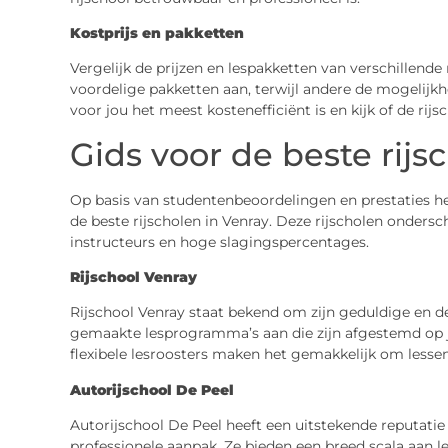
Kostprijs en pakketten
Vergelijk de prijzen en lespakketten van verschillende
voordelige pakketten aan, terwijl andere de mogelijk
voor jou het meest kostenefficiënt is en kijk of de rijs
Gids voor de beste rijs
Op basis van studentenbeoordelingen en prestaties h
de beste rijscholen in Venray. Deze rijscholen ondersc
instructeurs en hoge slagingspercentages.
Rijschool Venray
Rijschool Venray staat bekend om zijn geduldige en d
gemaakte lesprogramma’s aan die zijn afgestemd op 
flexibele lesroosters maken het gemakkelijk om lessen
Autorijschool De Peel
Autorijschool De Peel heeft een uitstekende reputati
professionele aanpak. Ze bieden een breed scala aan le