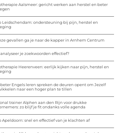
otherapie Aalsmeer: gericht werken aan herstel en beter
egen
o Leidschendam: ondersteuning bij pijn, herstel en
eging
eze gevallen ga je naar de kapper in Arnhem Centrum
analyseer je zoekwoorden effectief?
otherapie Heerenveen: eerlijk kijken naar pijn, herstel en
eging
beter Engels leren spreken de deuren opent om Jezelf
ikkelen naar een hoger plan te tillen
onal trainer Alphen aan den Rijn voor drukke
rnemers: zo blijf je fit ondanks volle agenda
o Apeldoorn: snel en effectief van je klachten af