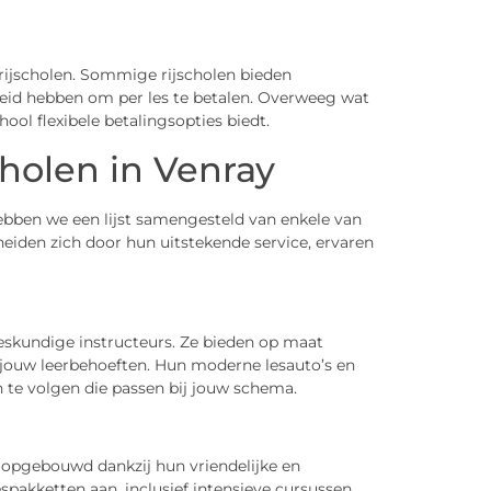
 rijscholen. Sommige rijscholen bieden
heid hebben om per les te betalen. Overweeg wat
chool flexibele betalingsopties biedt.
cholen in Venray
ebben we een lijst samengesteld van enkele van
heiden zich door hun uitstekende service, ervaren
eskundige instructeurs. Ze bieden op maat
jouw leerbehoeften. Hun moderne lesauto’s en
 te volgen die passen bij jouw schema.
e opgebouwd dankzij hun vriendelijke en
spakketten aan, inclusief intensieve cursussen