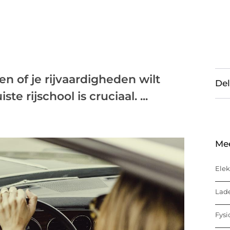
en of je rijvaardigheden wilt
Del
e rijschool is cruciaal. ...
Me
Elek
Lade
Fysi