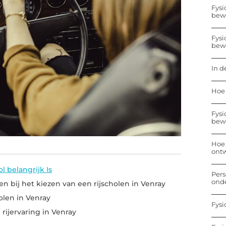
Fysi
bew
Fysi
bew
In d
Hoe 
Fysi
bew
Hoe 
ontw
l belangrijk Is
Pers
onde
 bij het kiezen van een rijscholen in Venray
olen in Venray
Fysi
 rijervaring in Venray