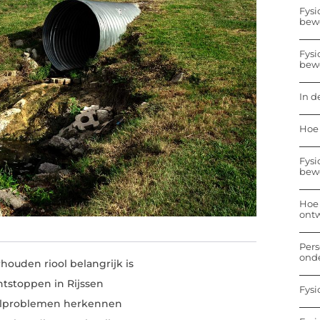
Fysi
bew
Fysi
bew
In d
Hoe 
Fysi
bew
Hoe 
ontw
Pers
onde
uden riool belangrijk is
ntstoppen in Rijssen
Fysi
olproblemen herkennen