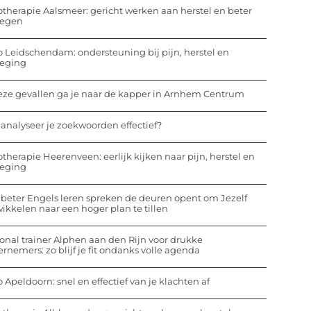
otherapie Aalsmeer: gericht werken aan herstel en beter
egen
o Leidschendam: ondersteuning bij pijn, herstel en
eging
eze gevallen ga je naar de kapper in Arnhem Centrum
analyseer je zoekwoorden effectief?
otherapie Heerenveen: eerlijk kijken naar pijn, herstel en
eging
beter Engels leren spreken de deuren opent om Jezelf
ikkelen naar een hoger plan te tillen
onal trainer Alphen aan den Rijn voor drukke
rnemers: zo blijf je fit ondanks volle agenda
o Apeldoorn: snel en effectief van je klachten af