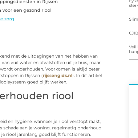
Fysi
oppingsdiensten in Rijssen
ster
 voor een gezond riool
ve zorg
Sli
CJIB
Veil
hang
k bekend met de uitdagingen van het hebben van
 van vuil water en afvalstoffen uit je huis, maar
 wordt onderhouden. Voorkomen is altijd beter
stoppen in Rijssen (
rijssengids.nl
). In dit artikel
ioolsysteem goed blijft werken.
rhouden riool
id en hygiëne. wanneer je riool verstopt raakt,
lfs schade aan je woning. regelmatig onderhoud
 riool jarenlang goed blijft functioneren.