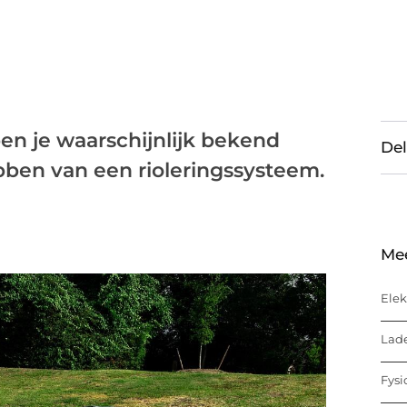
 ben je waarschijnlijk bekend
Del
ben van een rioleringssysteem.
Me
Elek
Lade
Fysi