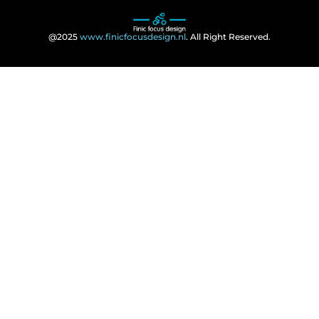
@2025
www.finicfocusdesign.nl
. All Right Reserved.