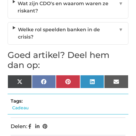
Wat zijn CDO's en waarom waren ze
▼
riskant?
Welke rol speelden banken in de
▼
crisis?
Goed artikel? Deel hem
dan op:
X
Facebook
Pinterest
LinkedIn
Email
(Twitter)
Tags:
Cadeau
Delen: