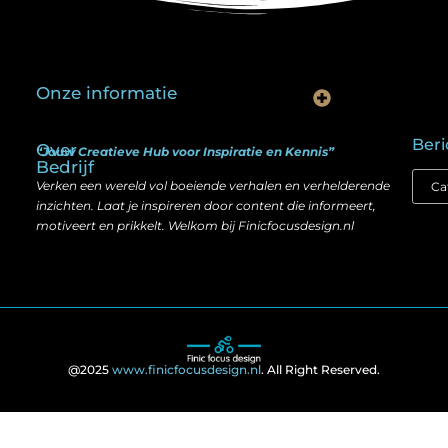
Onze informatie
Is goedkope linkbuilding echt slim? Hier lees je wat werkt (én wat niet)
Kan je geld verdienen met een website? Ja — maar zo werkt het echt
Beri
Over
“Jouw Creatieve Hub voor Inspiratie en Kennis”
Bedrijf
Verken een wereld vol boeiende verhalen en verhelderende
inzichten. Laat je inspireren door content die informeert,
motiveert en prikkelt. Welkom bij Finicfocusdesign.nl
@2025
www.finicfocusdesign.nl
. All Right Reserved.