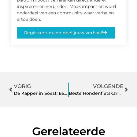
platform. Jouw verhaal kan direct anderen
inspireren en verbinden. Maak impact en word
onderdeel van een community waar verhalen
ertoe doen.
Registreer nu en deel jouw verhaal!
VORIG
VOLGENDE
De Kapper in Soest: Een Stijlvolle Make-over bij Lifestyle Salon We Care
Beste Hondenfietskar: Veilig en Comfortabel Vervoer voor Jouw Hond
Gerelateerde