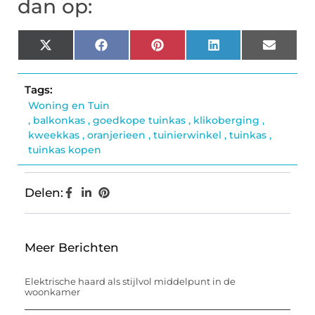
dan op:
X
Facebook
Pinterest
LinkedIn
Email
(Twitter)
Tags:
Woning en Tuin
,
balkonkas
,
goedkope tuinkas
,
klikoberging
,
kweekkas
,
oranjerieen
,
tuinierwinkel
,
tuinkas
,
tuinkas kopen
Delen:
Meer Berichten
Elektrische haard als stijlvol middelpunt in de
woonkamer