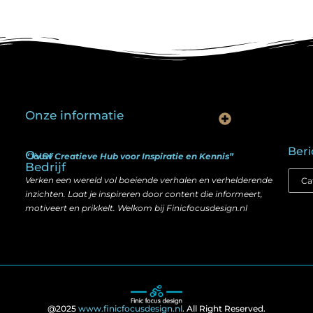
Onze informatie
Is goedkope linkbuilding echt slim? Hier lees je wat werkt (én wat niet)
Kan je geld verdienen met een website? Ja — maar zo werkt het echt
Beri
Over
“Jouw Creatieve Hub voor Inspiratie en Kennis”
Bedrijf
Verken een wereld vol boeiende verhalen en verhelderende
inzichten. Laat je inspireren door content die informeert,
motiveert en prikkelt. Welkom bij Finicfocusdesign.nl
@2025
www.finicfocusdesign.nl
. All Right Reserved.