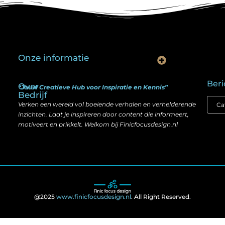
Onze informatie
Is goedkope linkbuilding echt slim? Hier lees je wat werkt (én wat niet)
Kan je geld verdienen met een website? Ja — maar zo werkt het echt
Beri
Over
“Jouw Creatieve Hub voor Inspiratie en Kennis”
Bedrijf
Verken een wereld vol boeiende verhalen en verhelderende
inzichten. Laat je inspireren door content die informeert,
motiveert en prikkelt. Welkom bij Finicfocusdesign.nl
@2025
www.finicfocusdesign.nl
. All Right Reserved.