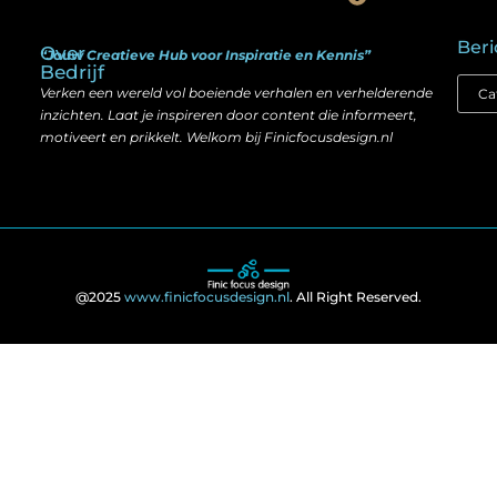
Is goedkope linkbuilding echt slim? Hier lees je wat werkt (én wat niet)
Kan je geld verdienen met een website? Ja — maar zo werkt het echt
Beri
Over
“Jouw Creatieve Hub voor Inspiratie en Kennis”
Bedrijf
Verken een wereld vol boeiende verhalen en verhelderende
inzichten. Laat je inspireren door content die informeert,
motiveert en prikkelt. Welkom bij Finicfocusdesign.nl
@2025
www.finicfocusdesign.nl
. All Right Reserved.