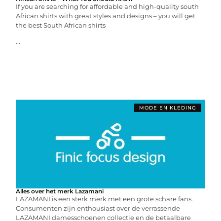
If you are searching for affordable and high-quality south
African shirts with great styles and designs – you will get
the best South African shirts
...
MODE EN KLEDING
Alles over het merk Lazamani
LAZAMANI is een sterk merk met een grote schare fans.
Consumenten zijn enthousiast over de verrassende
LAZAMANI damesschoenen collectie en de betaalbare