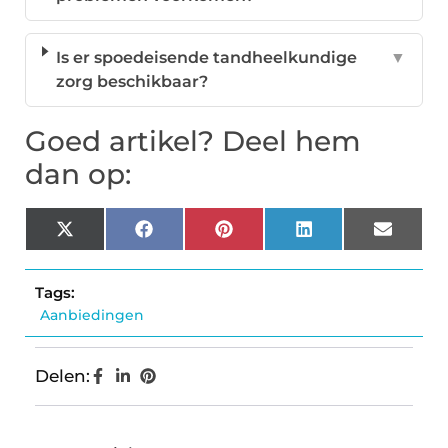
Is er spoedeisende tandheelkundige
▼
zorg beschikbaar?
Goed artikel? Deel hem
dan op:
X
Facebook
Pinterest
LinkedIn
Email
(Twitter)
Tags:
Aanbiedingen
Delen: