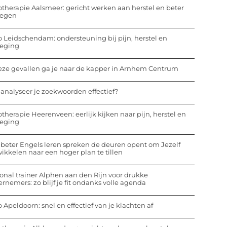
otherapie Aalsmeer: gericht werken aan herstel en beter
egen
o Leidschendam: ondersteuning bij pijn, herstel en
eging
eze gevallen ga je naar de kapper in Arnhem Centrum
analyseer je zoekwoorden effectief?
otherapie Heerenveen: eerlijk kijken naar pijn, herstel en
eging
beter Engels leren spreken de deuren opent om Jezelf
ikkelen naar een hoger plan te tillen
onal trainer Alphen aan den Rijn voor drukke
rnemers: zo blijf je fit ondanks volle agenda
o Apeldoorn: snel en effectief van je klachten af