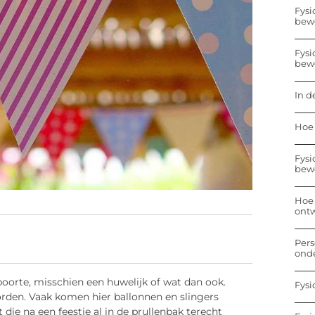
Fysi
bew
Fysi
bew
In d
Hoe 
Fysi
bew
Hoe 
ontw
Pers
onde
geboorte, misschien een huwelijk of wat dan ook.
Fysi
orden. Vaak komen hier ballonnen en slingers
die na een feestje al in de prullenbak terecht