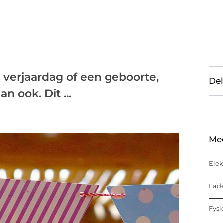
Een verjaardag of een geboorte,
Del
n ook. Dit ...
Me
Elek
Lade
Fysi