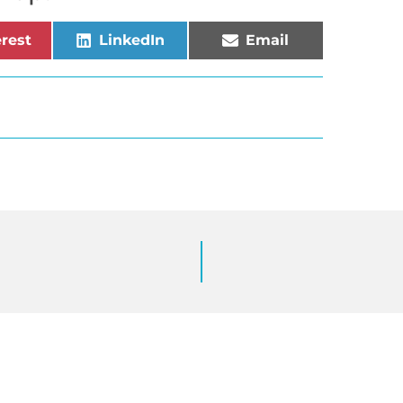
rest
LinkedIn
Email