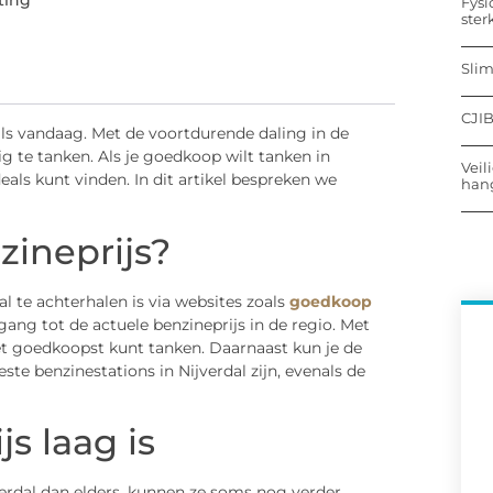
ting
Fysi
ster
Sli
CJIB
 als vandaag. Met de voortdurende daling in de
g te tanken. Als je goedkoop wilt tanken in
Veil
eals kunt vinden. In dit artikel bespreken we
hang
zineprijs?
l te achterhalen is via websites zoals
goedkoop
gang tot de actuele benzineprijs in de regio. Met
et goedkoopst kunt tanken. Daarnaast kun je de
e benzinestations in Nijverdal zijn, evenals de
s laag is
verdal dan elders, kunnen ze soms nog verder