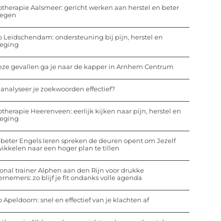
otherapie Aalsmeer: gericht werken aan herstel en beter
egen
o Leidschendam: ondersteuning bij pijn, herstel en
eging
eze gevallen ga je naar de kapper in Arnhem Centrum
analyseer je zoekwoorden effectief?
otherapie Heerenveen: eerlijk kijken naar pijn, herstel en
eging
beter Engels leren spreken de deuren opent om Jezelf
ikkelen naar een hoger plan te tillen
onal trainer Alphen aan den Rijn voor drukke
rnemers: zo blijf je fit ondanks volle agenda
o Apeldoorn: snel en effectief van je klachten af