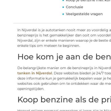
Koop je benzine met kor
Conclusie
Veelgestelde vragen
In Nijverdal is je autotanken nooit meer zo voordelig
benzineprijs is het gemakkelijker dan ooit om voordeli
Nijverdal, zijn er enkele manieren waarop je de beste d
enkele tips om meteen te beginnen.
Hoe kom je aan de ben
De belangrijkste manier om de benzineprijs in Nijverda
tanken in Nijverdal
. Deze websites bieden je 24/7 toe
deze informatie kun je gemakkelijk bepalen waar je h
websites ook gebruiken om te ontdekken waar de meest
openingstijden.
Koop benzine als de prij
Hoewel prijzen normaal gesproken al lager zijn in Nij