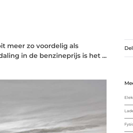
oit meer zo voordelig als
Del
ing in de benzineprijs is het ...
Me
Elek
Lade
Fysi