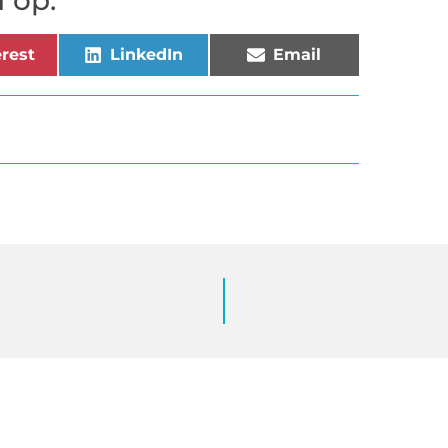
 op:
rest
LinkedIn
Email