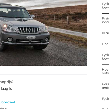
Fysi
bew
Fysi
bew
In d
Hoe 
Fysi
bew
Hoe 
ontw
neprijs?
Pers
onde
 laag is
Fysi
voordeel