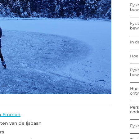
Fysi
bew
Fysi
bew
In d
Hoe 
Fysi
bew
Hoe 
ontw
Pers
onde
 in Emmen
iten van de Ijsbaan
Fysi
rs