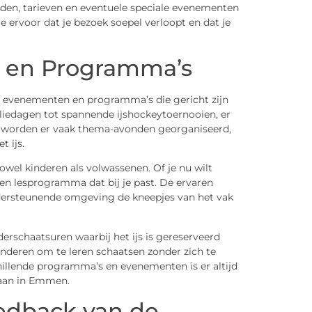
ijden, tarieven en eventuele speciale evenementen
je ervoor dat je bezoek soepel verloopt en dat je
 en Programma’s
e evenementen en programma’s die gericht zijn
iliedagen tot spannende ijshockeytoernooien, er
den worden er vaak thema-avonden georganiseerd,
t ijs.
owel kinderen als volwassenen. Of je nu wilt
een lesprogramma dat bij je past. De ervaren
ondersteunende omgeving de kneepjes van het vak
derschaatsuren waarbij het ijs is gereserveerd
kinderen om te leren schaatsen zonder zich te
llende programma’s en evenementen is er altijd
baan in Emmen.
eedback van de