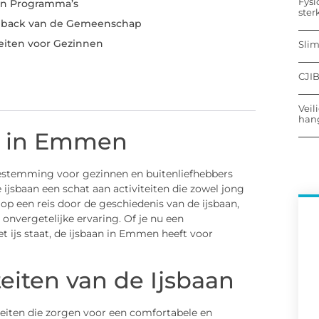
Fysi
en Programma’s
ster
edback van de Gemeenschap
teiten voor Gezinnen
Sli
CJIB
Veil
hang
an in Emmen
 bestemming voor gezinnen en buitenliefhebbers
e ijsbaan een schat aan activiteiten die zowel jong
 op een reis door de geschiedenis van de ijsbaan,
 onvergetelijke ervaring. Of je nu een
t ijs staat, de ijsbaan in Emmen heeft voor
teiten van de Ijsbaan
eiten die zorgen voor een comfortabele en