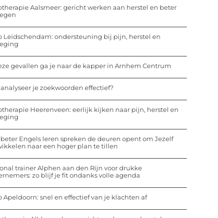
otherapie Aalsmeer: gericht werken aan herstel en beter
egen
o Leidschendam: ondersteuning bij pijn, herstel en
eging
eze gevallen ga je naar de kapper in Arnhem Centrum
analyseer je zoekwoorden effectief?
otherapie Heerenveen: eerlijk kijken naar pijn, herstel en
eging
beter Engels leren spreken de deuren opent om Jezelf
ikkelen naar een hoger plan te tillen
onal trainer Alphen aan den Rijn voor drukke
rnemers: zo blijf je fit ondanks volle agenda
o Apeldoorn: snel en effectief van je klachten af