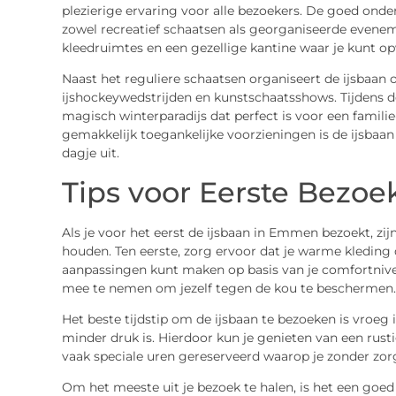
plezierige ervaring voor alle bezoekers. De goed ond
zowel recreatief schaatsen als georganiseerde evene
kleedruimtes en een gezellige kantine waar je kunt
Naast het reguliere schaatsen organiseert de ijsbaan 
ijshockeywedstrijden en kunstschaatsshows. Tijdens d
magisch winterparadijs dat perfect is voor een famili
gemakkelijk toegankelijke voorzieningen is de ijsba
dagje uit.
Tips voor Eerste Bezoe
Als je voor het eerst de ijsbaan in Emmen bezoekt, zi
houden. Ten eerste, zorg ervoor dat je warme kleding d
aanpassingen kunt maken op basis van je comfortniv
mee te nemen om jezelf tegen de kou te beschermen.
Het beste tijdstip om de ijsbaan te bezoeken is vroeg
minder druk is. Hierdoor kun je genieten van een rustig
vaak speciale uren gereserveerd waarop je zonder zor
Om het meeste uit je bezoek te halen, is het een goed