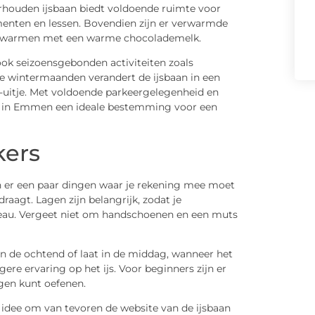
erhouden ijsbaan biedt voldoende ruimte voor
menten en lessen. Bovendien zijn er verwarmde
 opwarmen met een warme chocolademelk.
ook seizoensgebonden activiteiten zoals
e wintermaanden verandert de ijsbaan in een
e-uitje. Met voldoende parkeergelegenheid en
an in Emmen een ideale bestemming voor een
kers
jn er een paar dingen waar je rekening mee moet
raagt. Lagen zijn belangrijk, zodat je
eau. Vergeet niet om handschoenen en een muts
 in de ochtend of laat in de middag, wanneer het
ere ervaring op het ijs. Voor beginners zijn er
gen kunt oefenen.
 idee om van tevoren de website van de ijsbaan