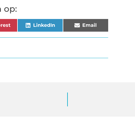
 op:
rest
LinkedIn
Email