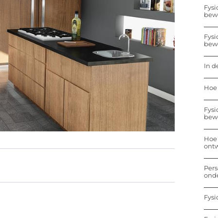
Fysi
bew
Fysi
bew
In d
Hoe 
Fysi
bew
Hoe 
ontw
Pers
onde
Fysi