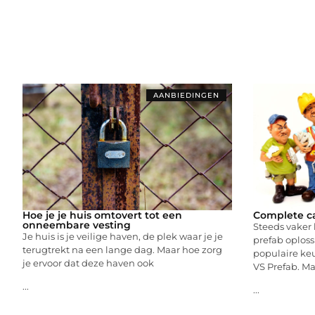
AANBIEDINGEN
Hoe je je huis omtovert tot een
Complete ca
onneembare vesting
Steeds vaker
Je huis is je veilige haven, de plek waar je je
prefab oplos
terugtrekt na een lange dag. Maar hoe zorg
populaire keu
je ervoor dat deze haven ook
VS Prefab. Ma
...
...