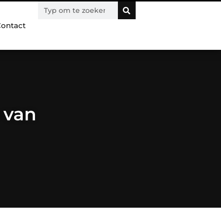
ontact
 van