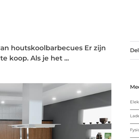
n houtskoolbarbecues Er zijn
Del
e koop. Als je het ...
Me
Elek
Lade
Fysi