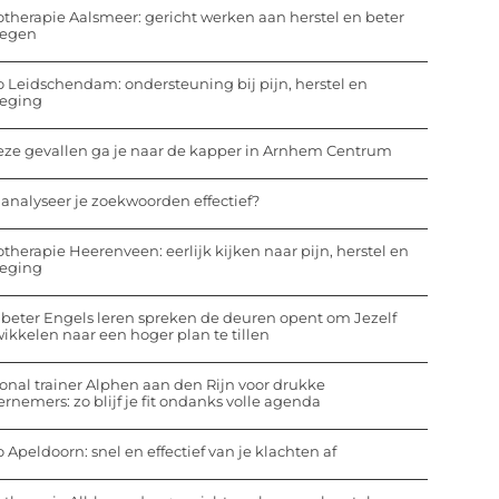
otherapie Aalsmeer: gericht werken aan herstel en beter
egen
o Leidschendam: ondersteuning bij pijn, herstel en
eging
eze gevallen ga je naar de kapper in Arnhem Centrum
analyseer je zoekwoorden effectief?
otherapie Heerenveen: eerlijk kijken naar pijn, herstel en
eging
beter Engels leren spreken de deuren opent om Jezelf
ikkelen naar een hoger plan te tillen
onal trainer Alphen aan den Rijn voor drukke
rnemers: zo blijf je fit ondanks volle agenda
o Apeldoorn: snel en effectief van je klachten af