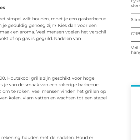
Fysi
ster
es
je het simpel wilt houden, moet je een gasbarbecue
Sli
n je geduldig genoeg zijn? Kies dan voor een
smaak en aroma. Veel mensen voelen het verschil
CJIB
ookt of op gas is gegrild. Nadelen van
Veil
hang
0. Houtskool grills zijn geschikt voor hoge
Als je van de smaak van een rokerige barbecue
kt om te roken. Veel mensen vinden het grillen op
van kolen, vlam vatten en wachten tot een stapel
k rekening houden met de nadelen. Houd er