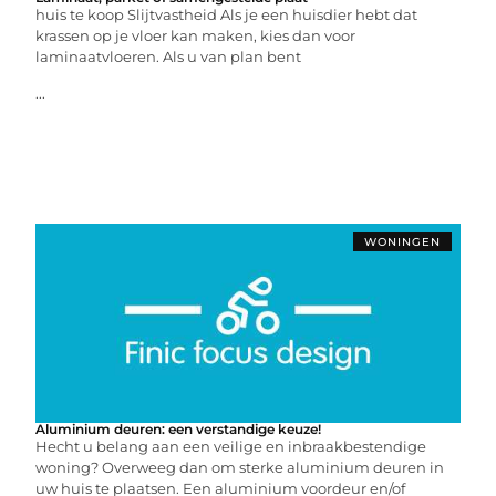
huis te koop Slijtvastheid Als je een huisdier hebt dat
krassen op je vloer kan maken, kies dan voor
laminaatvloeren. Als u van plan bent
...
WONINGEN
Aluminium deuren: een verstandige keuze!
Hecht u belang aan een veilige en inbraakbestendige
woning? Overweeg dan om sterke aluminium deuren in
uw huis te plaatsen. Een aluminium voordeur en/of