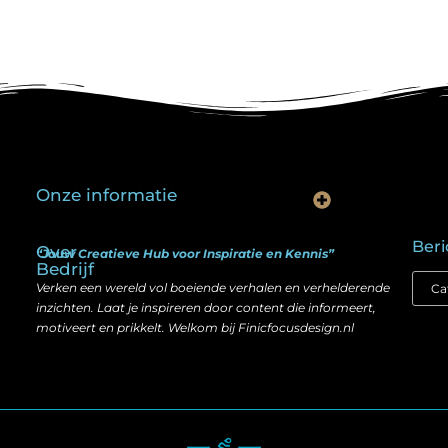
Onze informatie
Is goedkope linkbuilding echt slim? Hier lees je wat werkt (én wat niet)
Kan je geld verdienen met een website? Ja — maar zo werkt het echt
Beri
Over
“Jouw Creatieve Hub voor Inspiratie en Kennis”
Bedrijf
Verken een wereld vol boeiende verhalen en verhelderende
inzichten. Laat je inspireren door content die informeert,
motiveert en prikkelt. Welkom bij Finicfocusdesign.nl