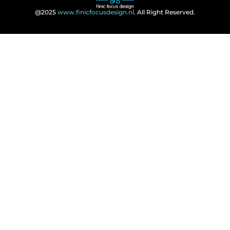
@2025
www.finicfocusdesign.nl
. All Right Reserved.