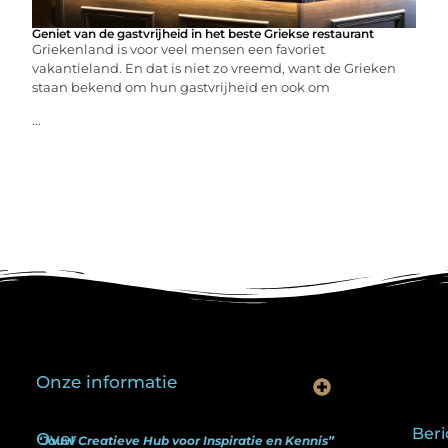
Geniet van de gastvrijheid in het beste Griekse restaurant
Griekenland is voor veel mensen een favoriet
vakantieland. En dat is niet zo vreemd, want de Grieken
staan bekend om hun gastvrijheid en ook om
...
Onze informatie
Is goedkope linkbuilding echt slim? Hier lees je wat werkt (én wat niet)
Kan je geld verdienen met een website? Ja — maar zo werkt het echt
Beri
Over
“Jouw Creatieve Hub voor Inspiratie en Kennis”