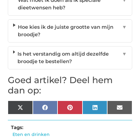
Wat moet ik doen als ik speciale
▼
dieetwensen heb?
Hoe kies ik de juiste grootte van mijn
▼
broodje?
Is het verstandig om altijd dezelfde
▼
broodje te bestellen?
Goed artikel? Deel hem
dan op:
X
Facebook
Pinterest
LinkedIn
Email
(Twitter)
Tags:
Eten en drinken