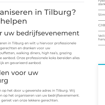
Fysi
ster
niseren in Tilburg?
Sli
 helpen
CJIB
or uw bedrijfsevenement
Veil
hang
en in Tilburg en wilt u hiervoor professionele
 gerechten en dranken voor uw
uffetten, walking diners, high tea’s, grazing
e aanbod. Onze professionele koks bereiden alles
ijk en gevarieerd aanbod.
len voor uw
urg
 op het door u gewenste adres in Tilburg. Wij
hten op het organiseren van uw bedrijfsevenement.
 geniet van onze lekkere gerechten.