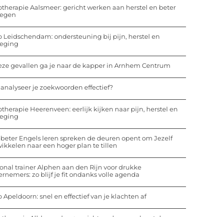
otherapie Aalsmeer: gericht werken aan herstel en beter
egen
o Leidschendam: ondersteuning bij pijn, herstel en
eging
eze gevallen ga je naar de kapper in Arnhem Centrum
analyseer je zoekwoorden effectief?
otherapie Heerenveen: eerlijk kijken naar pijn, herstel en
eging
beter Engels leren spreken de deuren opent om Jezelf
ikkelen naar een hoger plan te tillen
onal trainer Alphen aan den Rijn voor drukke
rnemers: zo blijf je fit ondanks volle agenda
o Apeldoorn: snel en effectief van je klachten af