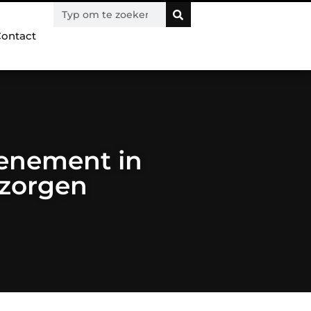
ontact
venement in
rzorgen