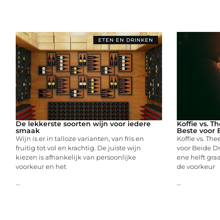
ETEN EN DRINKEN
De lekkerste soorten wijn voor iedere
Koffie vs. T
smaak
Beste voor 
Wijn is er in talloze varianten, van fris en
Koffie vs. Th
fruitig tot vol en krachtig. De juiste wijn
voor Beide D
kiezen is afhankelijk van persoonlijke
ene helft graa
voorkeur en het
de voorkeur
...
...