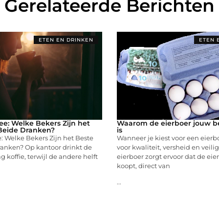
Gerelateerde Berichten
ETEN EN DRINKEN
ETEN 
hee: Welke Bekers Zijn het
Waarom de eierboer jouw b
Beide Dranken?
is
ee: Welke Bekers Zijn het Beste
Wanneer je kiest voor een eierbo
ranken? Op kantoor drinkt de
voor kwaliteit, versheid en veili
g koffie, terwijl de andere helft
eierboer zorgt ervoor dat de eier
koopt, direct van
...