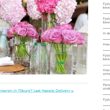
Fysi
bew
Fysi
bew
In d
Hoe 
Fysi
bew
Hoe 
ontw
Pers
onde
seren in Tilburg? Laat Happie Delivery u
Fysi