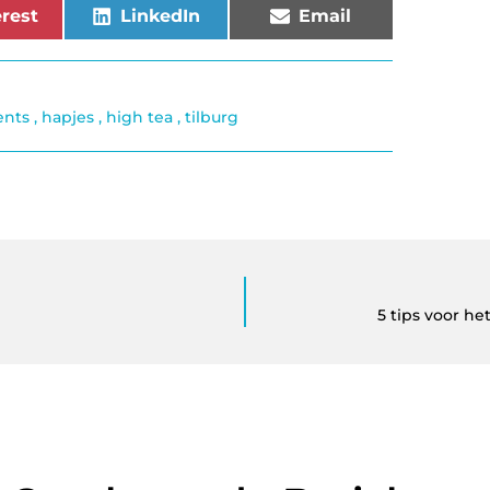
rest
LinkedIn
Email
ents
,
hapjes
,
high tea
,
tilburg
5 tips voor he