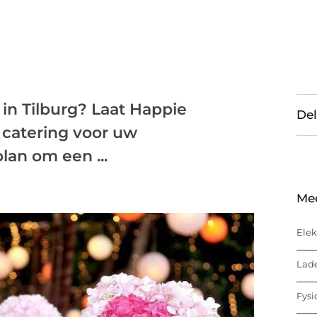
in Tilburg? Laat Happie
Del
 catering voor uw
lan om een ...
Me
Elek
Lade
Fysi