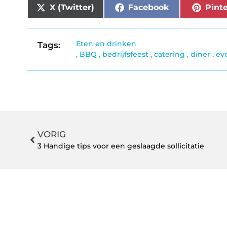
X (Twitter)
Facebook
Pinte
Eten en drinken
Tags:
,
BBQ
,
bedrijfsfeest
,
catering
,
diner
,
ev
VORIG
3 Handige tips voor een geslaagde sollicitatie