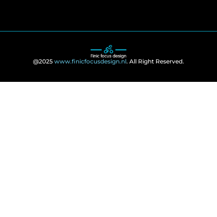
@2025
www.finicfocusdesign.nl
. All Right Reserved.