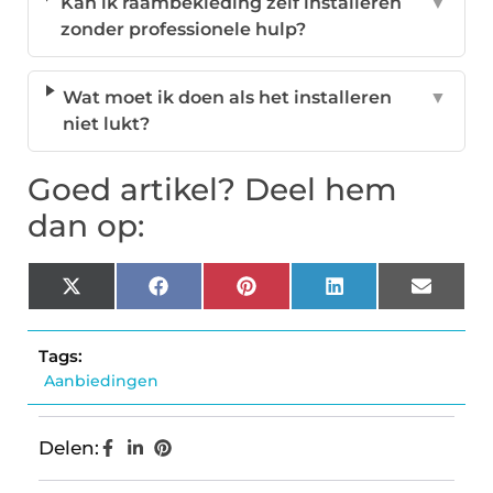
Kan ik raambekleding zelf installeren
▼
zonder professionele hulp?
Wat moet ik doen als het installeren
▼
niet lukt?
Goed artikel? Deel hem
dan op:
X
Facebook
Pinterest
LinkedIn
Email
(Twitter)
Tags:
Aanbiedingen
Delen: