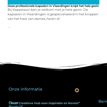
Deze professionele kapsalon in Vlaardingen knipt het hele gezin
Bij Kapperazzi ben je welkom met je hele gezin. De
kapsalon in Vlaardingen is gespecialiseerd in het knippen
van het haar van dames, heren of
...
Onze informatie
Is goedkope linkbuilding echt slim? Hier lees je wat werkt (én wat niet)
Kan je geld verdienen met een website? Ja — maar zo werkt het echt
Beri
Over
“Jouw Creatieve Hub voor Inspiratie en Kennis”
Bedrijf