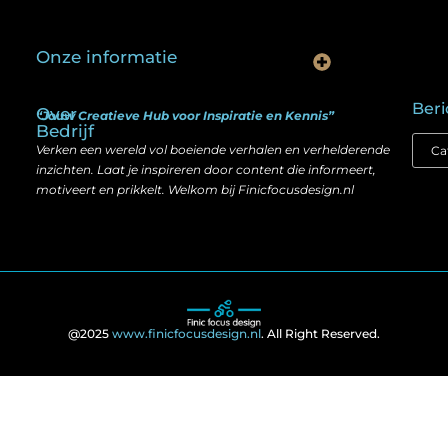
Onze informatie
Is goedkope linkbuilding echt slim? Hier lees je wat werkt (én wat niet)
Kan je geld verdienen met een website? Ja — maar zo werkt het echt
Beri
Over
“Jouw Creatieve Hub voor Inspiratie en Kennis”
Bedrijf
Verken een wereld vol boeiende verhalen en verhelderende
inzichten. Laat je inspireren door content die informeert,
motiveert en prikkelt. Welkom bij Finicfocusdesign.nl
@2025
www.finicfocusdesign.nl
. All Right Reserved.