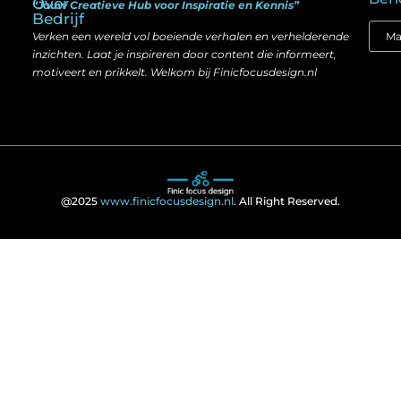
Over
“Jouw Creatieve Hub voor Inspiratie en Kennis”
Bedrijf
Verken een wereld vol boeiende verhalen en verhelderende
inzichten. Laat je inspireren door content die informeert,
motiveert en prikkelt. Welkom bij Finicfocusdesign.nl
@2025
www.finicfocusdesign.nl
. All Right Reserved.