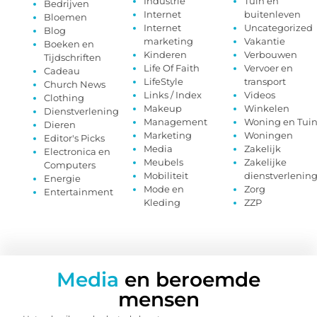
Industrie
Tuin en
Bedrijven
Internet
buitenleven
Bloemen
Internet
Uncategorized
Blog
marketing
Vakantie
Boeken en
Kinderen
Verbouwen
Tijdschriften
Life Of Faith
Vervoer en
Cadeau
LifeStyle
transport
Church News
Links / Index
Videos
Clothing
Makeup
Winkelen
Dienstverlening
Management
Woning en Tui
Dieren
Marketing
Woningen
Editor's Picks
Media
Zakelijk
Electronica en
Meubels
Zakelijke
Computers
Mobiliteit
dienstverlenin
Energie
Mode en
Zorg
Entertainment
Kleding
ZZP
Media
en beroemde
mensen