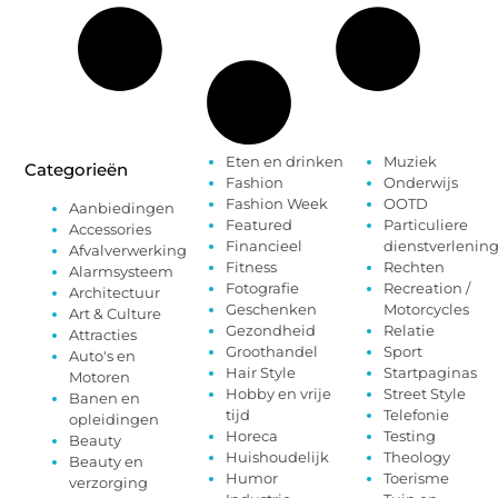
Eten en drinken
Muziek
Categorieën
Fashion
Onderwijs
Fashion Week
OOTD
Aanbiedingen
Featured
Particuliere
Accessories
Financieel
dienstverlenin
Afvalverwerking
Fitness
Rechten
Alarmsysteem
Fotografie
Recreation /
Architectuur
Geschenken
Motorcycles
Art & Culture
Gezondheid
Relatie
Attracties
Groothandel
Sport
Auto's en
Hair Style
Startpaginas
Motoren
Hobby en vrije
Street Style
Banen en
tijd
Telefonie
opleidingen
Horeca
Testing
Beauty
Huishoudelijk
Theology
Beauty en
Humor
Toerisme
verzorging