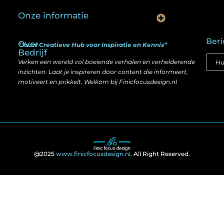
Onze informatie
Is goedkope linkbuilding echt slim? Hier lees je wat werkt (én wat niet)
Kan je geld verdienen met een website? Ja — maar zo werkt het echt
Beri
Over
“Jouw Creatieve Hub voor Inspiratie en Kennis”
Bedrijf
Verken een wereld vol boeiende verhalen en verhelderende
inzichten. Laat je inspireren door content die informeert,
motiveert en prikkelt. Welkom bij Finicfocusdesign.nl
@2025
www.finicfocusdesign.nl
. All Right Reserved.