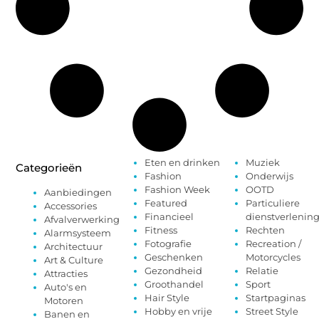
Eten en drinken
Muziek
Categorieën
Fashion
Onderwijs
Fashion Week
OOTD
Aanbiedingen
Featured
Particuliere
Accessories
Financieel
dienstverlenin
Afvalverwerking
Fitness
Rechten
Alarmsysteem
Fotografie
Recreation /
Architectuur
Geschenken
Motorcycles
Art & Culture
Gezondheid
Relatie
Attracties
Groothandel
Sport
Auto's en
Hair Style
Startpaginas
Motoren
Hobby en vrije
Street Style
Banen en