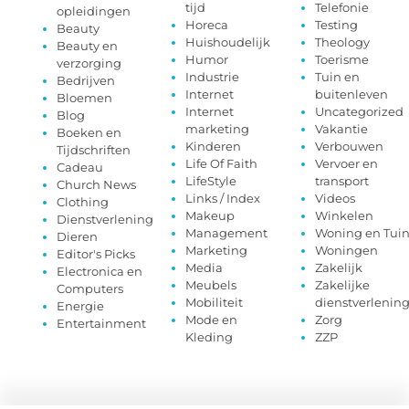
tijd
Telefonie
opleidingen
Horeca
Testing
Beauty
Huishoudelijk
Theology
Beauty en
Humor
Toerisme
verzorging
Industrie
Tuin en
Bedrijven
Internet
buitenleven
Bloemen
Internet
Uncategorized
Blog
marketing
Vakantie
Boeken en
Kinderen
Verbouwen
Tijdschriften
Life Of Faith
Vervoer en
Cadeau
LifeStyle
transport
Church News
Links / Index
Videos
Clothing
Makeup
Winkelen
Dienstverlening
Management
Woning en Tui
Dieren
Marketing
Woningen
Editor's Picks
Media
Zakelijk
Electronica en
Meubels
Zakelijke
Computers
Mobiliteit
dienstverlenin
Energie
Mode en
Zorg
Entertainment
Kleding
ZZP