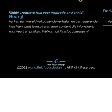
Is goedkope linkbuilding echt slim? Hier lees je wat werkt (én wat niet)
Kan je geld verdienen met een website? Ja — maar zo werkt het echt
Beri
Over
“Jouw Creatieve Hub voor Inspiratie en Kennis”
Bedrijf
Verken een wereld vol boeiende verhalen en verhelderende
inzichten. Laat je inspireren door content die informeert,
motiveert en prikkelt. Welkom bij Finicfocusdesign.nl
@2025
www.finicfocusdesign.nl
. All Right Reserved.