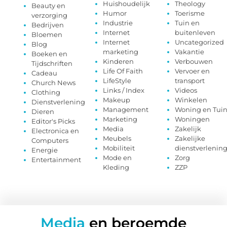
Huishoudelijk
Theology
Beauty en
Humor
Toerisme
verzorging
Industrie
Tuin en
Bedrijven
Internet
buitenleven
Bloemen
Internet
Uncategorized
Blog
marketing
Vakantie
Boeken en
Kinderen
Verbouwen
Tijdschriften
Life Of Faith
Vervoer en
Cadeau
LifeStyle
transport
Church News
Links / Index
Videos
Clothing
Makeup
Winkelen
Dienstverlening
Management
Woning en Tui
Dieren
Marketing
Woningen
Editor's Picks
Media
Zakelijk
Electronica en
Meubels
Zakelijke
Computers
Mobiliteit
dienstverlenin
Energie
Mode en
Zorg
Entertainment
Kleding
ZZP
Media
en beroemde