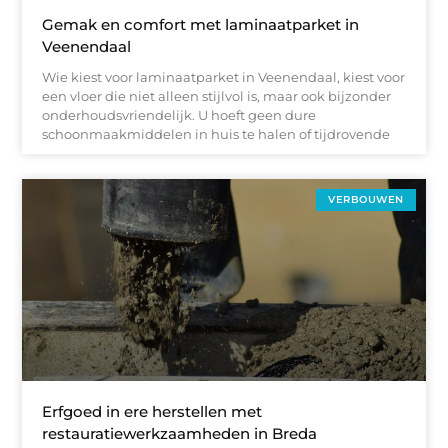
Gemak en comfort met laminaatparket in
Veenendaal
Wie kiest voor laminaatparket in Veenendaal, kiest voor
een vloer die niet alleen stijlvol is, maar ook bijzonder
onderhoudsvriendelijk. U hoeft geen dure
schoonmaakmiddelen in huis te halen of tijdrovende
VERBOUWEN
Erfgoed in ere herstellen met
restauratiewerkzaamheden in Breda