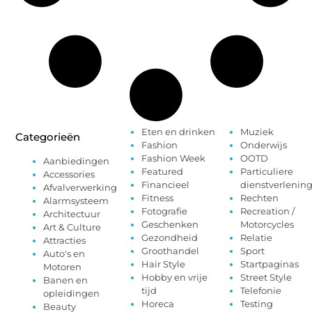
Eten en drinken
Muziek
Categorieën
Fashion
Onderwijs
Fashion Week
OOTD
Aanbiedingen
Featured
Particuliere
Accessories
Financieel
dienstverlenin
Afvalverwerking
Fitness
Rechten
Alarmsysteem
Fotografie
Recreation /
Architectuur
Geschenken
Motorcycles
Art & Culture
Gezondheid
Relatie
Attracties
Groothandel
Sport
Auto's en
Hair Style
Startpaginas
Motoren
Hobby en vrije
Street Style
Banen en
tijd
Telefonie
opleidingen
Horeca
Testing
Beauty