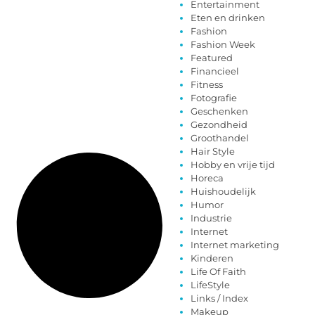
Entertainment
Eten en drinken
Fashion
Fashion Week
Featured
Financieel
Fitness
Fotografie
Geschenken
Gezondheid
Groothandel
Hair Style
Hobby en vrije tijd
Horeca
Huishoudelijk
Humor
Industrie
Internet
Internet marketing
Kinderen
Life Of Faith
LifeStyle
Links / Index
Makeup