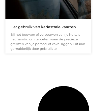
Het gebruik van kadastrale kaarten
Bij het bouwen of verbouwen van je huis, is
het handig om te weten waar de precieze
grenzen van je perceel of kavel liggen. Dit kan
gemakkelijk door gebruik te