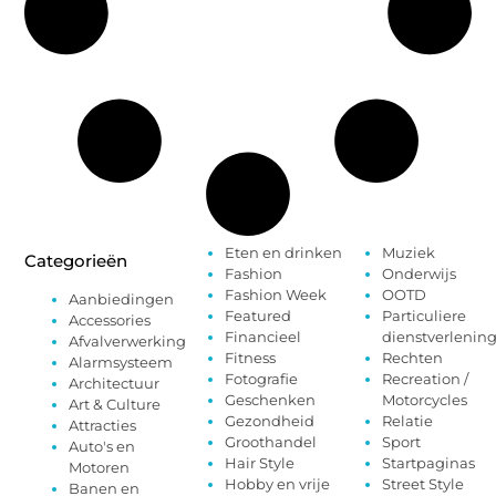
Eten en drinken
Muziek
Categorieën
Fashion
Onderwijs
Fashion Week
OOTD
Aanbiedingen
Featured
Particuliere
Accessories
Financieel
dienstverlenin
Afvalverwerking
Fitness
Rechten
Alarmsysteem
Fotografie
Recreation /
Architectuur
Geschenken
Motorcycles
Art & Culture
Gezondheid
Relatie
Attracties
Groothandel
Sport
Auto's en
Hair Style
Startpaginas
Motoren
Hobby en vrije
Street Style
Banen en