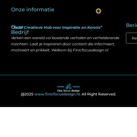
Onze informatie
Is goedkope linkbuilding echt slim? Hier lees je wat werkt (én wat niet)
Kan je geld verdienen met een website? Ja — maar zo werkt het echt
Beri
Over
“Jouw Creatieve Hub voor Inspiratie en Kennis”
Bedrijf
Verken een wereld vol boeiende verhalen en verhelderende
inzichten. Laat je inspireren door content die informeert,
motiveert en prikkelt. Welkom bij Finicfocusdesign.nl
@2025
www.finicfocusdesign.nl
. All Right Reserved.