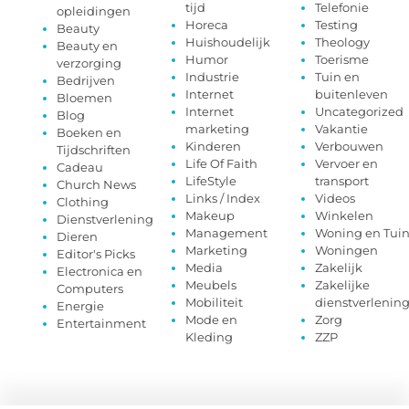
tijd
Telefonie
opleidingen
Horeca
Testing
Beauty
Huishoudelijk
Theology
Beauty en
Humor
Toerisme
verzorging
Industrie
Tuin en
Bedrijven
Internet
buitenleven
Bloemen
Internet
Uncategorized
Blog
marketing
Vakantie
Boeken en
Kinderen
Verbouwen
Tijdschriften
Life Of Faith
Vervoer en
Cadeau
LifeStyle
transport
Church News
Links / Index
Videos
Clothing
Makeup
Winkelen
Dienstverlening
Management
Woning en Tui
Dieren
Marketing
Woningen
Editor's Picks
Media
Zakelijk
Electronica en
Meubels
Zakelijke
Computers
Mobiliteit
dienstverlenin
Energie
Mode en
Zorg
Entertainment
Kleding
ZZP