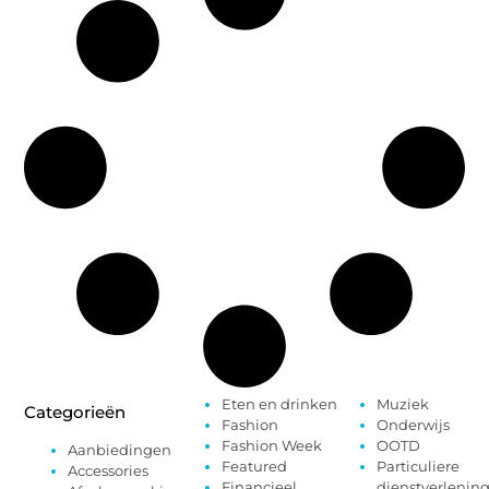
Eten en drinken
Muziek
Categorieën
Fashion
Onderwijs
Fashion Week
OOTD
Aanbiedingen
Featured
Particuliere
Accessories
Financieel
dienstverlenin