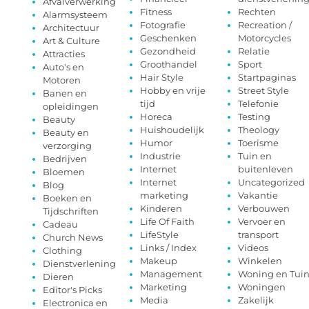
Afvalverwerking
Fitness
Rechten
Alarmsysteem
Fotografie
Recreation /
Architectuur
Geschenken
Motorcycles
Art & Culture
Gezondheid
Relatie
Attracties
Groothandel
Sport
Auto's en
Hair Style
Startpaginas
Motoren
Hobby en vrije
Street Style
Banen en
tijd
Telefonie
opleidingen
Horeca
Testing
Beauty
Huishoudelijk
Theology
Beauty en
Humor
Toerisme
verzorging
Industrie
Tuin en
Bedrijven
Internet
buitenleven
Bloemen
Internet
Uncategorized
Blog
marketing
Vakantie
Boeken en
Kinderen
Verbouwen
Tijdschriften
Life Of Faith
Vervoer en
Cadeau
LifeStyle
transport
Church News
Links / Index
Videos
Clothing
Makeup
Winkelen
Dienstverlening
Management
Woning en Tui
Dieren
Marketing
Woningen
Editor's Picks
Media
Zakelijk
Electronica en