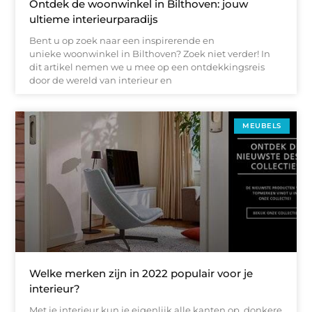
Ontdek de woonwinkel in Bilthoven: jouw
ultieme interieurparadijs
Bent u op zoek naar een inspirerende en
unieke woonwinkel in Bilthoven? Zoek niet verder! In
dit artikel nemen we u mee op een ontdekkingsreis
door de wereld van interieur en
MEUBELS
Welke merken zijn in 2022 populair voor je
interieur?
Met je interieur kun je eigenlijk alle kanten op, donkere