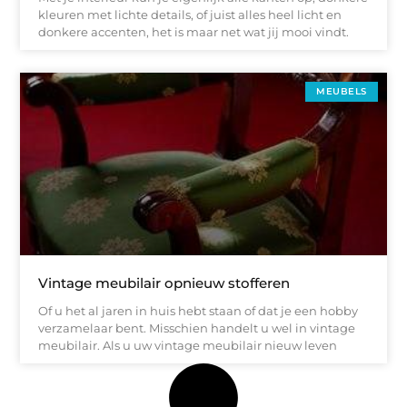
kleuren met lichte details, of juist alles heel licht en
donkere accenten, het is maar net wat jij mooi vindt.
MEUBELS
Vintage meubilair opnieuw stofferen
Of u het al jaren in huis hebt staan of dat je een hobby
verzamelaar bent. Misschien handelt u wel in vintage
meubilair. Als u uw vintage meubilair nieuw leven