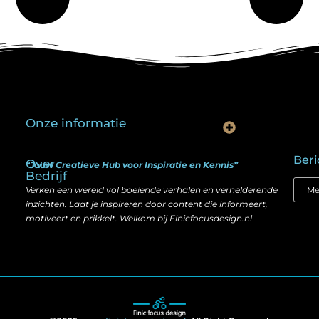
Onze informatie
Is goedkope linkbuilding echt slim? Hier lees je wat werkt (én wat niet)
Kan je geld verdienen met een website? Ja — maar zo werkt het echt
Beri
Over
“Jouw Creatieve Hub voor Inspiratie en Kennis”
Bedrijf
Verken een wereld vol boeiende verhalen en verhelderende
inzichten. Laat je inspireren door content die informeert,
motiveert en prikkelt. Welkom bij Finicfocusdesign.nl