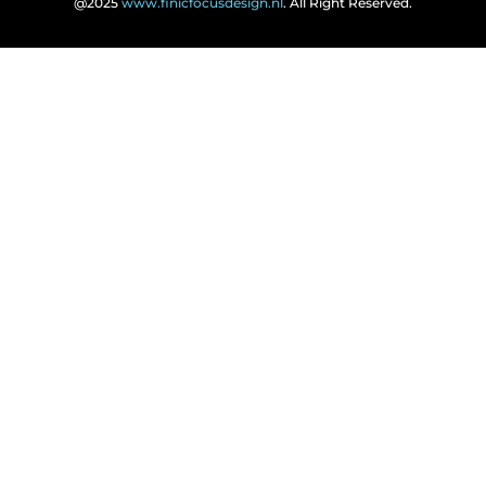
@2025
www.finicfocusdesign.nl
. All Right Reserved.