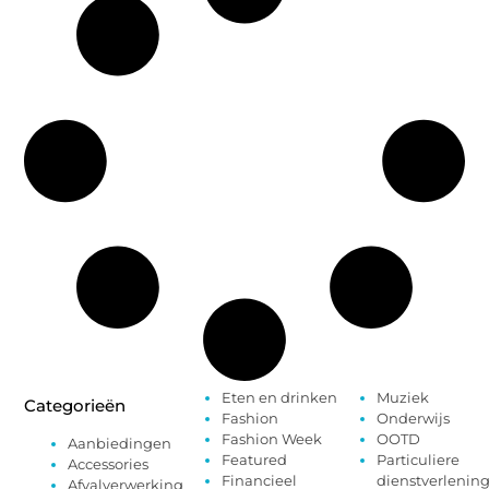
Eten en drinken
Muziek
Categorieën
Fashion
Onderwijs
Fashion Week
OOTD
Aanbiedingen
Featured
Particuliere
Accessories
Financieel
dienstverlenin
Afvalverwerking