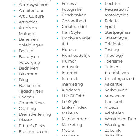
Fitness
Rechten
Alarmsysteem
Fotografie
Recreation /
Architectuur
Geschenken
Motorcycles
Art & Culture
Gezondheid
Relatie
Attracties
Groothandel
Sport
Auto's en
Hair Style
Startpaginas
Motoren
Hobby en vrije
Street Style
Banen en
tijd
Telefonie
opleidingen
Horeca
Testing
Beauty
Huishoudelijk
Theology
Beauty en
Humor
Toerisme
verzorging
Industrie
Tuin en
Bedrijven
Internet
buitenleven
Bloemen
Internet
Uncategorized
Blog
marketing
Vakantie
Boeken en
Kinderen
Verbouwen
Tijdschriften
Life Of Faith
Vervoer en
Cadeau
LifeStyle
transport
Church News
Links / Index
Videos
Clothing
Makeup
Winkelen
Dienstverlening
Management
Woning en Tui
Dieren
Marketing
Woningen
Editor's Picks
Media
Zakelijk
Electronica en