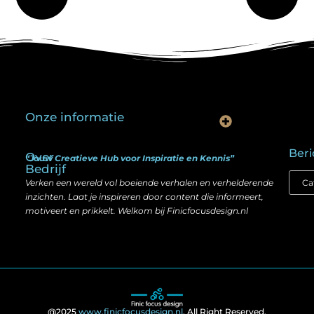
Onze informatie
Is goedkope linkbuilding echt slim? Hier lees je wat werkt (én wat niet)
Kan je geld verdienen met een website? Ja — maar zo werkt het echt
Beri
Over
“Jouw Creatieve Hub voor Inspiratie en Kennis”
Bedrijf
Verken een wereld vol boeiende verhalen en verhelderende
inzichten. Laat je inspireren door content die informeert,
motiveert en prikkelt. Welkom bij Finicfocusdesign.nl
@2025
www.finicfocusdesign.nl
. All Right Reserved.