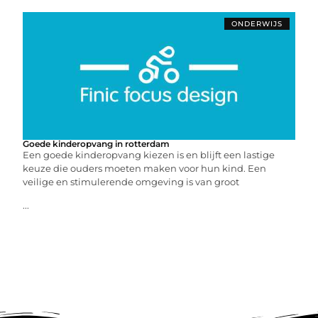
ONDERWIJS
Goede kinderopvang in rotterdam
Een goede kinderopvang kiezen is en blijft een lastige
keuze die ouders moeten maken voor hun kind. Een
veilige en stimulerende omgeving is van groot
...