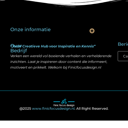
Onze informatie
Is goedkope linkbuilding echt slim? Hier lees je wat werkt (én wat niet)
Kan je geld verdienen met een website? Ja — maar zo werkt het echt
Beri
Over
“Jouw Creatieve Hub voor Inspiratie en Kennis”
Bedrijf
Verken een wereld vol boeiende verhalen en verhelderende
inzichten. Laat je inspireren door content die informeert,
motiveert en prikkelt. Welkom bij Finicfocusdesign.nl
@2025
www.finicfocusdesign.nl
. All Right Reserved.