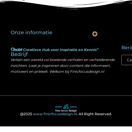
Onze informatie
Is goedkope linkbuilding echt slim? Hier lees je wat werkt (én wat niet)
Kan je geld verdienen met een website? Ja — maar zo werkt het echt
Beri
Over
“Jouw Creatieve Hub voor Inspiratie en Kennis”
Bedrijf
Verken een wereld vol boeiende verhalen en verhelderende
inzichten. Laat je inspireren door content die informeert,
motiveert en prikkelt. Welkom bij Finicfocusdesign.nl
@2025
www.finicfocusdesign.nl
. All Right Reserved.