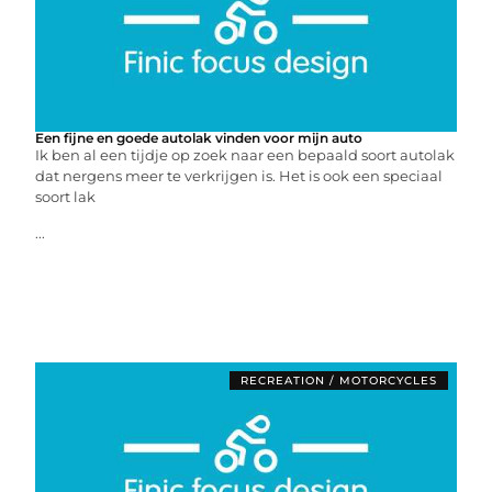
Een fijne en goede autolak vinden voor mijn auto
Ik ben al een tijdje op zoek naar een bepaald soort autolak
dat nergens meer te verkrijgen is. Het is ook een speciaal
soort lak
...
RECREATION / MOTORCYCLES