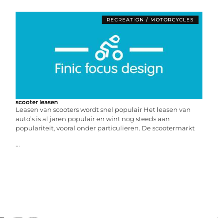
RECREATION / MOTORCYCLES
scooter leasen
Leasen van scooters wordt snel populair Het leasen van
auto’s is al jaren populair en wint nog steeds aan
populariteit, vooral onder particulieren. De scootermarkt
...