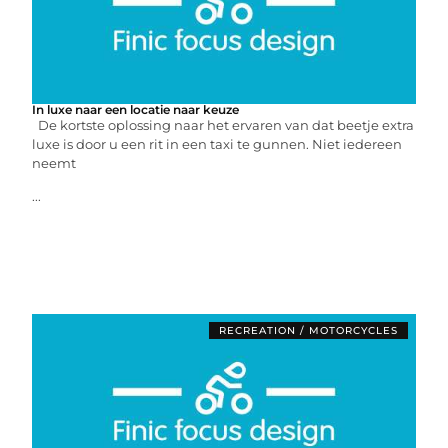
In luxe naar een locatie naar keuze
De kortste oplossing naar het ervaren van dat beetje extra
luxe is door u een rit in een taxi te gunnen. Niet iedereen
neemt
...
RECREATION / MOTORCYCLES