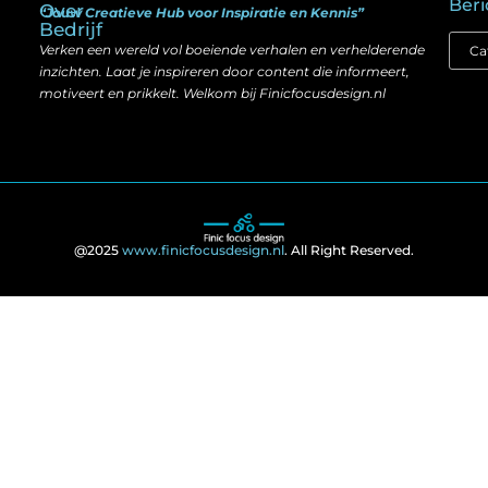
Beri
Over
“Jouw Creatieve Hub voor Inspiratie en Kennis”
Bedrijf
Verken een wereld vol boeiende verhalen en verhelderende
inzichten. Laat je inspireren door content die informeert,
motiveert en prikkelt. Welkom bij Finicfocusdesign.nl
@2025
www.finicfocusdesign.nl
. All Right Reserved.