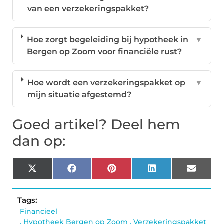
van een verzekeringspakket?
Hoe zorgt begeleiding bij hypotheek in
▼
Bergen op Zoom voor financiële rust?
Hoe wordt een verzekeringspakket op
▼
mijn situatie afgestemd?
Goed artikel? Deel hem
dan op:
X
Facebook
Pinterest
LinkedIn
Email
(Twitter)
Tags:
Financieel
,
Hypotheek Bergen op Zoom
,
Verzekeringspakket