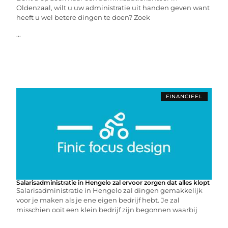
Oldenzaal, wilt u uw administratie uit handen geven want
heeft u wel betere dingen te doen? Zoek
...
FINANCIEEL
Salarisadministratie in Hengelo zal ervoor zorgen dat alles klopt
Salarisadministratie in Hengelo zal dingen gemakkelijk
voor je maken als je ene eigen bedrijf hebt. Je zal
misschien ooit een klein bedrijf zijn begonnen waarbij
...