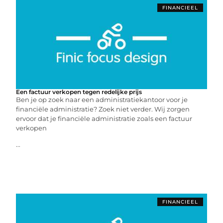
FINANCIEEL
Een factuur verkopen tegen redelijke prijs
Ben je op zoek naar een administratiekantoor voor je
financiële administratie? Zoek niet verder. Wij zorgen
ervoor dat je financiële administratie zoals een factuur
verkopen
...
FINANCIEEL