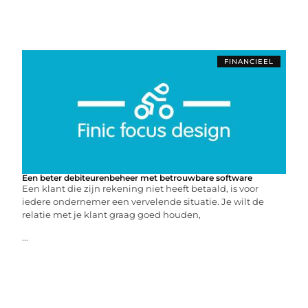
FINANCIEEL
Een beter debiteurenbeheer met betrouwbare software
Een klant die zijn rekening niet heeft betaald, is voor
iedere ondernemer een vervelende situatie. Je wilt de
relatie met je klant graag goed houden,
...