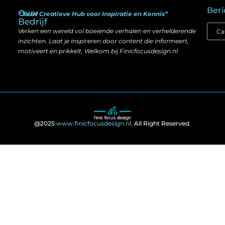
Beri
Over
“Jouw Creatieve Hub voor Inspiratie en Kennis”
Bedrijf
Verken een wereld vol boeiende verhalen en verhelderende
inzichten. Laat je inspireren door content die informeert,
motiveert en prikkelt. Welkom bij Finicfocusdesign.nl
@2025
www.finicfocusdesign.nl
. All Right Reserved.