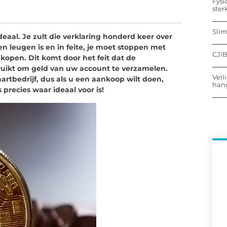
Fysi
ster
Sli
eaal. Je zult die verklaring honderd keer over
en leugen is en in feite, je moet stoppen met
CJIB
 kopen. Dit komt door het feit dat de
bruikt om geld van uw account te verzamelen.
Veil
artbedrijf, dus als u een aankoop wilt doen,
hang
 precies waar ideaal voor is!