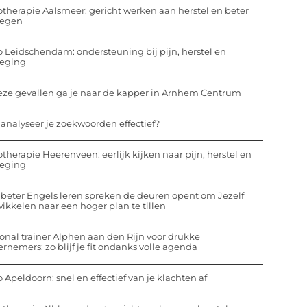
otherapie Aalsmeer: gericht werken aan herstel en beter
egen
o Leidschendam: ondersteuning bij pijn, herstel en
eging
eze gevallen ga je naar de kapper in Arnhem Centrum
analyseer je zoekwoorden effectief?
otherapie Heerenveen: eerlijk kijken naar pijn, herstel en
eging
beter Engels leren spreken de deuren opent om Jezelf
ikkelen naar een hoger plan te tillen
onal trainer Alphen aan den Rijn voor drukke
rnemers: zo blijf je fit ondanks volle agenda
o Apeldoorn: snel en effectief van je klachten af