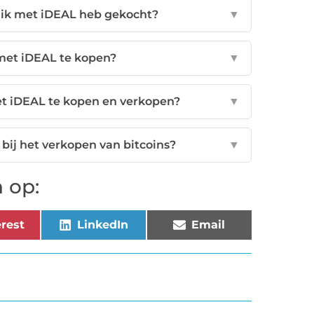
e ik met iDEAL heb gekocht?
▼
 met iDEAL te kopen?
▼
met iDEAL te kopen en verkopen?
▼
ij het verkopen van bitcoins?
▼
 op:
rest
LinkedIn
Email