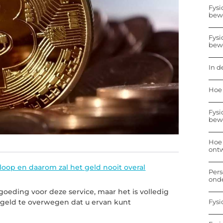
Fysi
bew
Fysi
bew
In d
Hoe 
Fysi
bew
Hoe 
ontw
loop en daarom zal het geld nooit overal
Pers
onde
oeding voor deze service, maar het is volledig
Fysi
geld te overwegen dat u ervan kunt