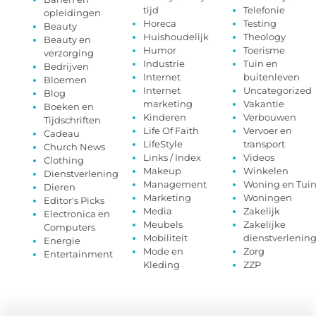
tijd
Telefonie
opleidingen
Horeca
Testing
Beauty
Huishoudelijk
Theology
Beauty en
Humor
Toerisme
verzorging
Industrie
Tuin en
Bedrijven
Internet
buitenleven
Bloemen
Internet
Uncategorized
Blog
marketing
Vakantie
Boeken en
Kinderen
Verbouwen
Tijdschriften
Life Of Faith
Vervoer en
Cadeau
LifeStyle
transport
Church News
Links / Index
Videos
Clothing
Makeup
Winkelen
Dienstverlening
Management
Woning en Tui
Dieren
Marketing
Woningen
Editor's Picks
Media
Zakelijk
Electronica en
Meubels
Zakelijke
Computers
Mobiliteit
dienstverlenin
Energie
Mode en
Zorg
Entertainment
Kleding
ZZP