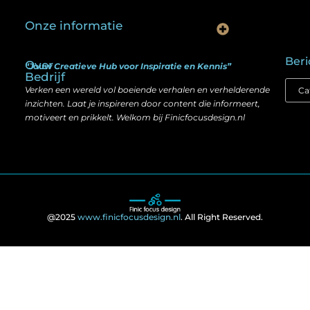
Onze informatie
Is goedkope linkbuilding echt slim? Hier lees je wat werkt (én wat niet)
Kan je geld verdienen met een website? Ja — maar zo werkt het echt
Beri
Over
“Jouw Creatieve Hub voor Inspiratie en Kennis”
Bedrijf
Verken een wereld vol boeiende verhalen en verhelderende
inzichten. Laat je inspireren door content die informeert,
motiveert en prikkelt. Welkom bij Finicfocusdesign.nl
@2025
www.finicfocusdesign.nl
. All Right Reserved.