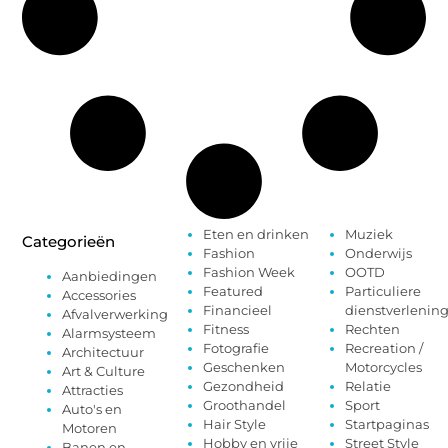
Eten en drinken
Muziek
Categorieën
Fashion
Onderwijs
Fashion Week
OOTD
Aanbiedingen
Featured
Particuliere
Accessories
Financieel
dienstverlenin
Afvalverwerking
Fitness
Rechten
Alarmsysteem
Fotografie
Recreation /
Architectuur
Geschenken
Motorcycles
Art & Culture
Gezondheid
Relatie
Attracties
Groothandel
Sport
Auto's en
Hair Style
Startpaginas
Motoren
Hobby en vrije
Street Style
Banen en