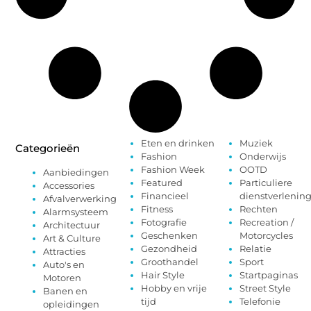
Eten en drinken
Muziek
Categorieën
Fashion
Onderwijs
Fashion Week
OOTD
Aanbiedingen
Featured
Particuliere
Accessories
Financieel
dienstverlenin
Afvalverwerking
Fitness
Rechten
Alarmsysteem
Fotografie
Recreation /
Architectuur
Geschenken
Motorcycles
Art & Culture
Gezondheid
Relatie
Attracties
Groothandel
Sport
Auto's en
Hair Style
Startpaginas
Motoren
Hobby en vrije
Street Style
Banen en
tijd
Telefonie
opleidingen