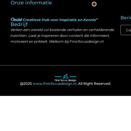
Onze informatie
Is goedkope linkbuilding echt slim? Hier lees je wat werkt (én wat niet)
Kan je geld verdienen met een website? Ja — maar zo werkt het echt
Beri
Over
“Jouw Creatieve Hub voor Inspiratie en Kennis”
Bedrijf
Verken een wereld vol boeiende verhalen en verhelderende
inzichten. Laat je inspireren door content die informeert,
motiveert en prikkelt. Welkom bij Finicfocusdesign.nl
@2025
www.finicfocusdesign.nl
. All Right Reserved.