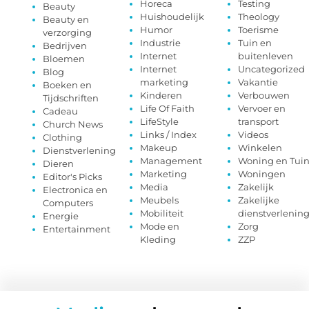
Horeca
Testing
Beauty
Huishoudelijk
Theology
Beauty en
Humor
Toerisme
verzorging
Industrie
Tuin en
Bedrijven
Internet
buitenleven
Bloemen
Internet
Uncategorized
Blog
marketing
Vakantie
Boeken en
Kinderen
Verbouwen
Tijdschriften
Life Of Faith
Vervoer en
Cadeau
LifeStyle
transport
Church News
Links / Index
Videos
Clothing
Makeup
Winkelen
Dienstverlening
Management
Woning en Tui
Dieren
Marketing
Woningen
Editor's Picks
Media
Zakelijk
Electronica en
Meubels
Zakelijke
Computers
Mobiliteit
dienstverlenin
Energie
Mode en
Zorg
Entertainment
Kleding
ZZP