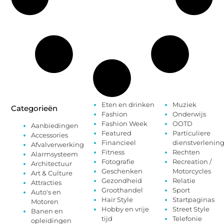
Eten en drinken
Muziek
Categorieën
Fashion
Onderwijs
Fashion Week
OOTD
Aanbiedingen
Featured
Particuliere
Accessories
Financieel
dienstverlenin
Afvalverwerking
Fitness
Rechten
Alarmsysteem
Fotografie
Recreation /
Architectuur
Geschenken
Motorcycles
Art & Culture
Gezondheid
Relatie
Attracties
Groothandel
Sport
Auto's en
Hair Style
Startpaginas
Motoren
Hobby en vrije
Street Style
Banen en
tijd
Telefonie
opleidingen