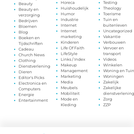
Horeca
Testing
Beauty
Huishoudelijk
Theology
Beauty en
Humor
Toerisme
verzorging
Industrie
Tuin en
Bedrijven
Internet
buitenleven
Bloemen
Internet
Uncategorized
Blog
marketing
Vakantie
Boeken en
Kinderen
Verbouwen
Tijdschriften
Life Of Faith
Vervoer en
Cadeau
LifeStyle
transport
Church News
Links / Index
Videos
Clothing
Makeup
Winkelen
Dienstverlening
Management
Woning en Tui
Dieren
Marketing
Woningen
Editor's Picks
Media
Zakelijk
Electronica en
Meubels
Zakelijke
Computers
Mobiliteit
dienstverlenin
Energie
Mode en
Zorg
Entertainment
Kleding
ZZP