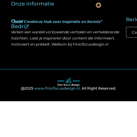
Onze informatie
Is goedkope linkbuilding echt slim? Hier lees je wat werkt (én wat niet)
Kan je geld verdienen met een website? Ja — maar zo werkt het echt
Beri
Over
“Jouw Creatieve Hub voor Inspiratie en Kennis”
Bedrijf
Verken een wereld vol boeiende verhalen en verhelderende
inzichten. Laat je inspireren door content die informeert,
motiveert en prikkelt. Welkom bij Finicfocusdesign.nl
@2025
www.finicfocusdesign.nl
. All Right Reserved.