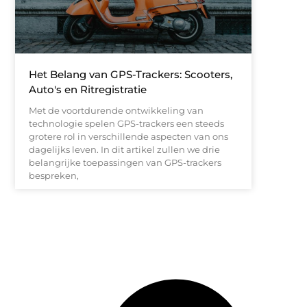
Het Belang van GPS-Trackers: Scooters,
Auto's en Ritregistratie
Met de voortdurende ontwikkeling van
technologie spelen GPS-trackers een steeds
grotere rol in verschillende aspecten van ons
dagelijks leven. In dit artikel zullen we drie
belangrijke toepassingen van GPS-trackers
bespreken,