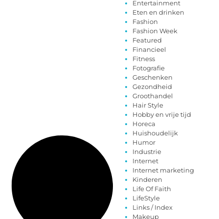
Entertainment
Eten en drinken
Fashion
Fashion Week
Featured
Financieel
Fitness
Fotografie
Geschenken
Gezondheid
Groothandel
Hair Style
Hobby en vrije tijd
Horeca
Huishoudelijk
Humor
Industrie
Internet
Internet marketing
Kinderen
Life Of Faith
LifeStyle
Links / Index
Makeup