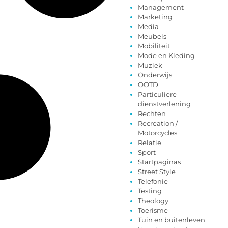
Management
Marketing
Media
Meubels
Mobiliteit
Mode en Kleding
Muziek
Onderwijs
OOTD
Particuliere
dienstverlening
Rechten
Recreation /
Motorcycles
Relatie
Sport
Startpaginas
Street Style
Telefonie
Testing
Theology
Toerisme
Tuin en buitenleven