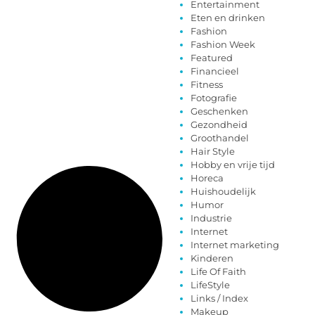
Entertainment
Eten en drinken
Fashion
Fashion Week
Featured
Financieel
Fitness
Fotografie
Geschenken
Gezondheid
Groothandel
Hair Style
Hobby en vrije tijd
Horeca
Huishoudelijk
Humor
Industrie
Internet
Internet marketing
Kinderen
Life Of Faith
LifeStyle
Links / Index
Makeup