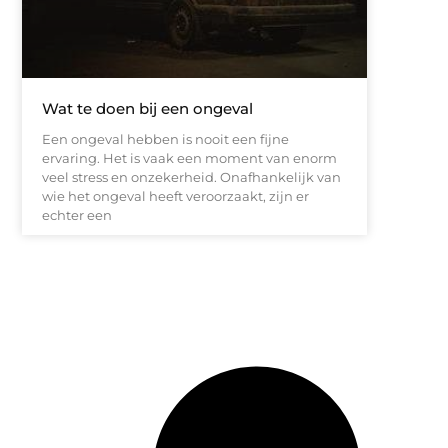
Wat te doen bij een ongeval
Een ongeval hebben is nooit een fijne
ervaring. Het is vaak een moment van enorm
veel stress en onzekerheid. Onafhankelijk van
wie het ongeval heeft veroorzaakt, zijn er
echter een