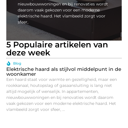
nieuwbouwwoningen en bij renovaties wordt
daarom vaak gekozen voor een moderne
elektrische haard. Het vlambeeld zorgt voor
sfeer,
5 Populaire artikelen van
deze week
Blog
Elektrische haard als stijlvol middelpunt in de
woonkamer
Een haard staat voor warmte en gezelligheid, maar een
rookkanaal, houtopslag of gasaansluiting is lang niet
altijd mogelijk of wenselijk. In appartementen,
nieuwbouwwoningen en bij renovaties wordt daarom
vaak gekozen voor een moderne elektrische haard. Het
vlambeeld zorgt voor sfeer, ...