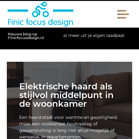
Nieuwe blog op
026: haal meer uit je eigen laadpaal
Fysio Haarlem: begeleid
Finicfocusdesign.nl
BLOG
Elektrische haard als
stijlvol middelpunt in
de woonkamer
Een haard staat voor warmte en gezelligheid,
maar een rookkanaal, houtopslag of
gasaansluiting is lang niet altijd mogelijk of
wenselijk. In appartementen,