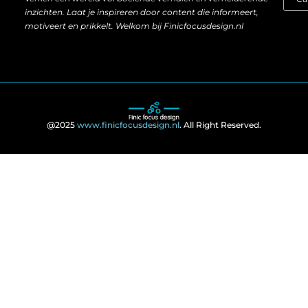
inzichten. Laat je inspireren door content die informeert,
motiveert en prikkelt. Welkom bij Finicfocusdesign.nl
@2025
www.finicfocusdesign.nl
. All Right Reserved.